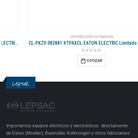
DISTRIBUCIÓN DE ENERGÍA
CL-PKZ0 082881 XTPAXCL EATON ELECTRIC Limitador de intensidad 3 polos 63 A 400 V AC/100 Ka 690 V AC/10 kA
0
out of 5
COTIZAR
Lepsac
Importamos equipos eléctricos y electrónicos directamente
de Eaton (Moeller), Baumüller, Kollmorgen y otros fabricantes