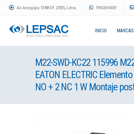
Av. Arequipa 1388 Of. 2005, Lima
994269409
INICIO
MARCAS
M22-SWD-KC22 115996 M2
EATON ELECTRIC Elemento 
NO + 2 NC 1 W Montaje post