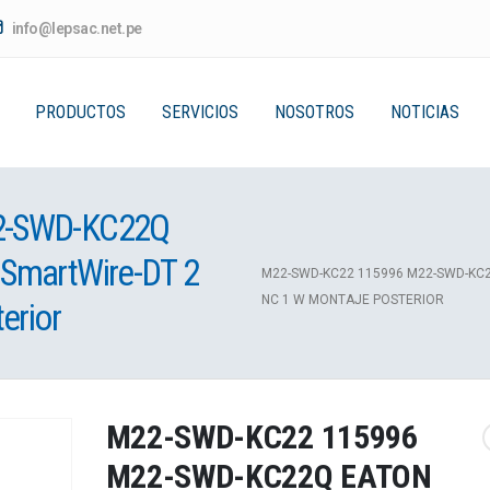
info@lepsac.net.pe
PRODUCTOS
SERVICIOS
NOSOTROS
NOTICIAS
2-SWD-KC22Q
SmartWire-DT 2
M22-SWD-KC22 115996 M22-SWD-KC2
NC 1 W MONTAJE POSTERIOR
erior
M22-SWD-KC22 115996
M22-SWD-KC22Q EATON