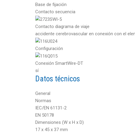
Base de fijación
Contacto secuencia
Contacto diagrama de viaje
accidente cerebrovascular en conexión con el ele
Configuración
Conexión SmartWire-DT
sí
Datos técnicos
General
Normas
IEC/EN 61131-2
EN 50178
Dimensiones (W x H x D)
17 x 45 x 37 mm