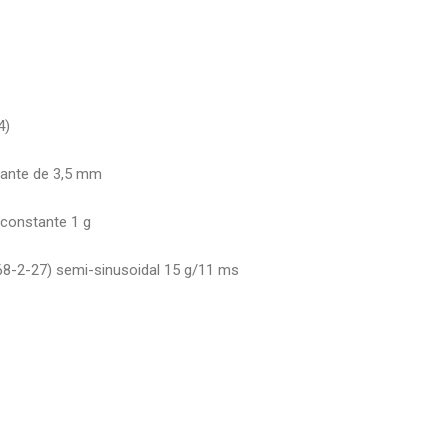
4)
tante de 3,5 mm
 constante 1 g
68-2-27) semi-sinusoidal 15 g/11 ms