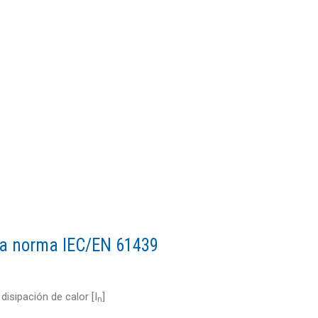
 la norma IEC/EN 61439
disipación de calor [I
]
n