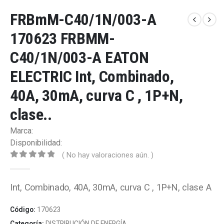
FRBmM-C40/1N/003-A
170623 FRBMM-
C40/1N/003-A EATON
ELECTRIC Int, Combinado,
40A, 30mA, curva C , 1P+N,
clase..
Marca:
Disponibilidad:
( No hay valoraciones aún. )
0
out of 5
Int, Combinado, 40A, 30mA, curva C , 1P+N, clase A
Código:
170623
Categoría:
DISTRIBUCIÓN DE ENERGÍA