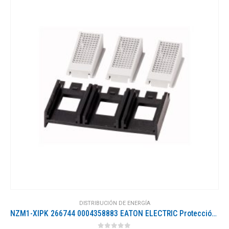
DISTRIBUCIÓN DE ENERGÍA
NZM1-XIPK 266744 0004358883 EATON ELECTRIC Protección contra contacto, IP2X, 3P, NZM1