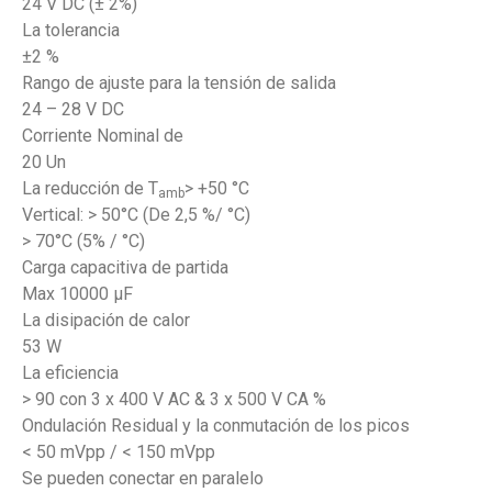
24 V DC (± 2%)
La tolerancia
±2 %
Rango de ajuste para la tensión de salida
24 – 28 V DC
Corriente Nominal de
20 Un
La reducción de T
> +50 °C
amb
Vertical: > 50°C (De 2,5 %/ °C)
> 70°C (5% / °C)
Carga capacitiva de partida
Max 10000 µF
La disipación de calor
53 W
La eficiencia
> 90 con 3 x 400 V AC & 3 x 500 V CA %
Ondulación Residual y la conmutación de los picos
< 50 mVpp / < 150 mVpp
Se pueden conectar en paralelo