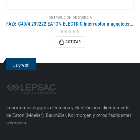
DISTRIBUCIÓN DE ENERGÍA
FAZ6-C40/4 239222 EATON ELECTRIC Interruptor magnetotérmico FAZ6, Curva C
0
out of 5
COTIZAR
Lepsac
Importamos equipos eléctricos y electrónicos directamente
de Eaton (Moeller), Baumüller, Kollmorgen y otros fabricantes
alemanes.