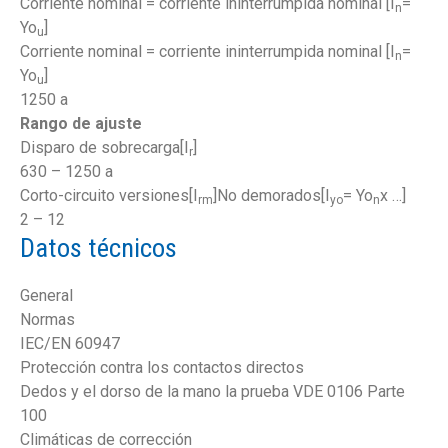
Corriente nominal = corriente ininterrumpida nominal [I
=
n
Yo
]
u
Corriente nominal = corriente ininterrumpida nominal [I
=
n
Yo
]
u
1250 a
Rango de ajuste
Disparo de sobrecarga
[I
]
r
630 – 1250 a
Corto-circuito versiones
[I
]No demorados
[I
= Yo
x …]
rm
yo
n
2 – 12
Datos técnicos
General
Normas
IEC/EN 60947
Protección contra los contactos directos
Dedos y el dorso de la mano la prueba VDE 0106 Parte
100
Climáticas de corrección