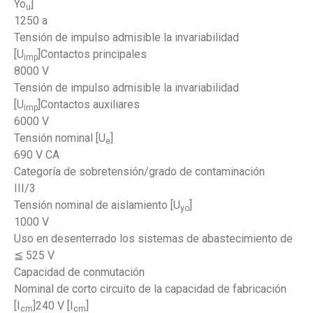
Yo
]
u
1250 a
Tensión de impulso admisible la invariabilidad
[U
]Contactos principales
imp
8000 V
Tensión de impulso admisible la invariabilidad
[U
]Contactos auxiliares
imp
6000 V
Tensión nominal [U
]
e
690 V CA
Categoría de sobretensión/grado de contaminación
III/3
Tensión nominal de aislamiento [U
]
yo
1000 V
Uso en desenterrado los sistemas de abastecimiento de
≦ 525 V
Capacidad de conmutación
Nominal de corto circuito de la capacidad de fabricación
[I
]240 V [I
]
cm
cm