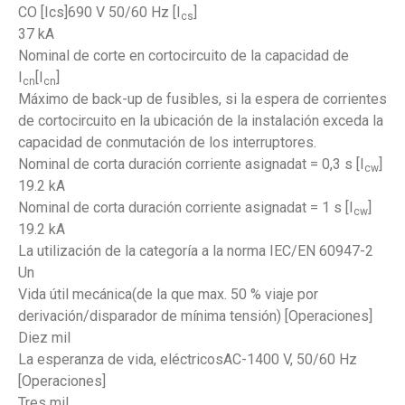
CO [Ics]690 V 50/60 Hz [I
]
cs
37 kA
Nominal de corte en cortocircuito de la capacidad de
I
[I
]
cn
cn
Máximo de back-up de fusibles, si la espera de corrientes
de cortocircuito en la ubicación de la instalación exceda la
capacidad de conmutación de los interruptores.
Nominal de corta duración corriente asignadat = 0,3 s [I
]
cw
19.2 kA
Nominal de corta duración corriente asignadat = 1 s [I
]
cw
19.2 kA
La utilización de la categoría a la norma IEC/EN 60947-2
Un
Vida útil mecánica(de la que max. 50 % viaje por
derivación/disparador de mínima tensión) [Operaciones]
Diez mil
La esperanza de vida, eléctricosAC-1400 V, 50/60 Hz
[Operaciones]
Tres mil