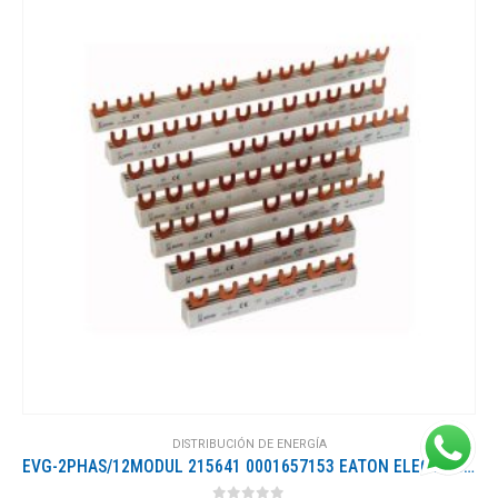
DISTRIBUCIÓN DE ENERGÍA
EVG-2PHAS/12MODUL 215641 0001657153 EATON ELECTRIC Peine de conexión 2-Fase, 10qmm, conector de horquilla, 1..