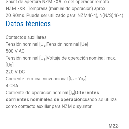
Shunt de apertura NZM..-XA.. o del operador remoto
NZM..-XR.. Temprana (manual de operación) aprox.
20..90ms. Puede ser utilizado para: NZM4(-4), N(N/S)4(-4)
Datos técnicos
Contactos auxiliares
Tensión nominal [U
]Tensión nominal [Ue]
e
500 V AC
Tensión nominal [U
]Voltaje de operación nominal, max.
e
[Ue]
220 V DC
Corriente térmica convencional [I
= Yo
]
th
e
4 CSA
Corriente de operación nominal [I
]
Diferentes
e
corrientes nominales de operación
cuando se utiliza
como contacto auxiliar para NZM disyuntor
M22-