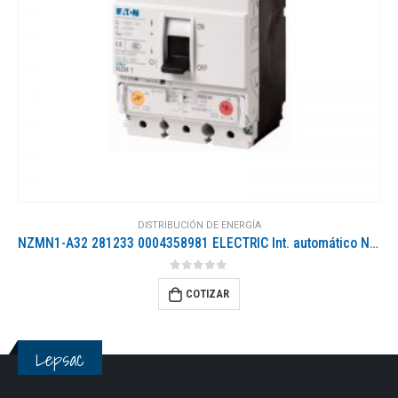
DISTRIBUCIÓN DE ENERGÍA
NZMN1-A32 281233 0004358981 ELECTRIC Int. automático NZM, 3P, 32A
0
out of 5
COTIZAR
Lepsac