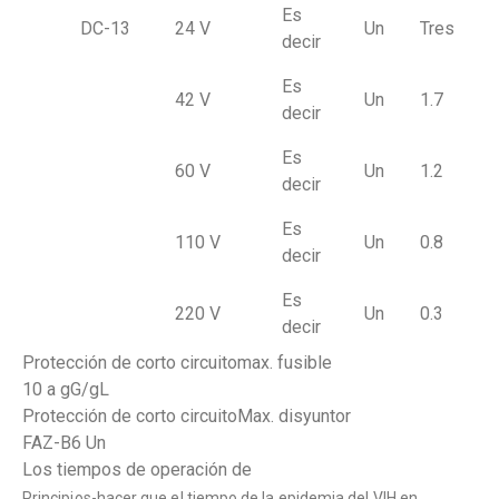
Es
DC-13
24 V
Un
Tres
decir
Es
42 V
Un
1.7
decir
Es
60 V
Un
1.2
decir
Es
110 V
Un
0.8
decir
Es
220 V
Un
0.3
decir
Protección de corto circuitomax. fusible
10 a gG/gL
Protección de corto circuitoMax. disyuntor
FAZ-B6 Un
Los tiempos de operación de
Principios-hacer que el tiempo de la epidemia del VIH en