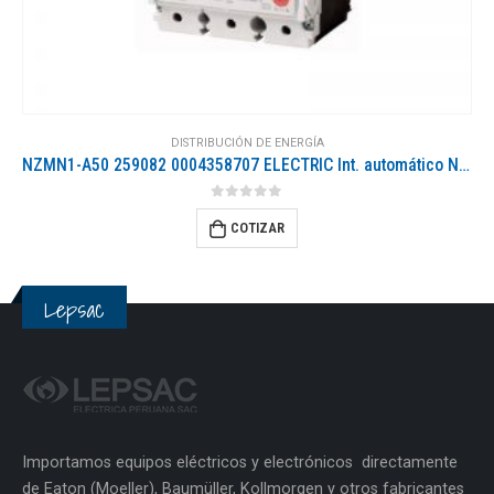
DISTRIBUCIÓN DE ENERGÍA
NZMN1-A50 259082 0004358707 ELECTRIC Int. automático NZM, 3P, 50A
0
out of 5
COTIZAR
Lepsac
Importamos equipos eléctricos y electrónicos directamente
de Eaton (Moeller), Baumüller, Kollmorgen y otros fabricantes