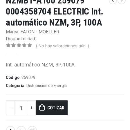
NZMB1-A100 259079
0004358704 ELECTRIC Int.
automático NZM, 3P, 100A
Marca: EATON - MOELLER
Disponibilidad:
( No hay valoraciones aún. )
0
out of 5
Int. automático NZM, 3P, 100A
Código:
259079
Categoría:
Distribución de Energía
COTIZAR