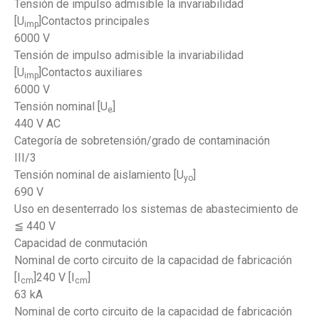
Tensión de impulso admisible la invariabilidad
[U
]Contactos principales
imp
6000 V
Tensión de impulso admisible la invariabilidad
[U
]Contactos auxiliares
imp
6000 V
Tensión nominal [U
]
e
440 V AC
Categoría de sobretensión/grado de contaminación
III/3
Tensión nominal de aislamiento [U
]
yo
690 V
Uso en desenterrado los sistemas de abastecimiento de
≦ 440 V
Capacidad de conmutación
Nominal de corto circuito de la capacidad de fabricación
[I
]240 V [I
]
cm
cm
63 kA
Nominal de corto circuito de la capacidad de fabricación