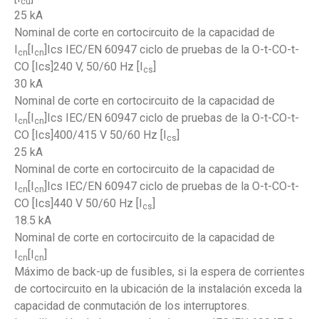
cu
25 kA
Nominal de corte en cortocircuito de la capacidad de
I
[I
]Ics IEC/EN 60947 ciclo de pruebas de la O-t-CO-t-
cn
cn
CO [Ics]240 V, 50/60 Hz [I
]
cs
30 kA
Nominal de corte en cortocircuito de la capacidad de
I
[I
]Ics IEC/EN 60947 ciclo de pruebas de la O-t-CO-t-
cn
cn
CO [Ics]400/415 V 50/60 Hz [I
]
cs
25 kA
Nominal de corte en cortocircuito de la capacidad de
I
[I
]Ics IEC/EN 60947 ciclo de pruebas de la O-t-CO-t-
cn
cn
CO [Ics]440 V 50/60 Hz [I
]
cs
18.5 kA
Nominal de corte en cortocircuito de la capacidad de
I
[I
]
cn
cn
Máximo de back-up de fusibles, si la espera de corrientes
de cortocircuito en la ubicación de la instalación exceda la
capacidad de conmutación de los interruptores.