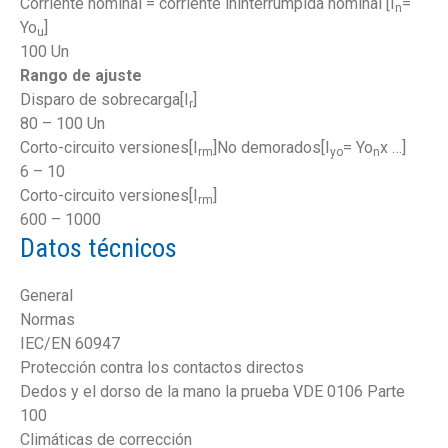
Corriente nominal = corriente ininterrumpida nominal [I
=
n
Yo
]
u
100 Un
Rango de ajuste
Disparo de sobrecarga
[I
]
r
80 – 100 Un
Corto-circuito versiones
[I
]No demorados
[I
= Yo
x …]
rm
yo
n
6 – 10
Corto-circuito versiones
[I
]
rm
600 – 1000
Datos técnicos
General
Normas
IEC/EN 60947
Protección contra los contactos directos
Dedos y el dorso de la mano la prueba VDE 0106 Parte
100
Climáticas de corrección