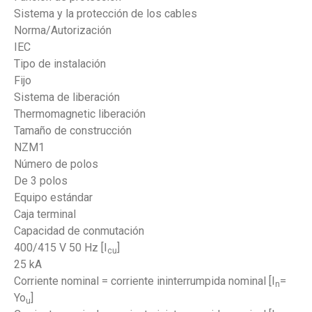
Sistema y la protección de los cables
Norma/Autorización
IEC
Tipo de instalación
Fijo
Sistema de liberación
Thermomagnetic liberación
Tamaño de construcción
NZM1
Número de polos
De 3 polos
Equipo estándar
Caja terminal
Capacidad de conmutación
400/415 V 50 Hz [I
]
cu
25 kA
Corriente nominal = corriente ininterrumpida nominal [I
=
n
Yo
]
u