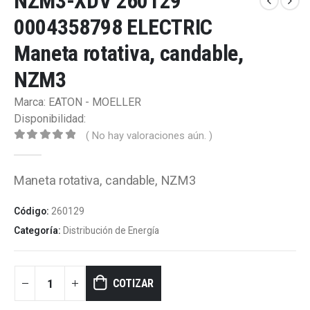
NZM3-XDV 260129
0004358798 ELECTRIC
Maneta rotativa, candable,
NZM3
Marca: EATON - MOELLER
Disponibilidad:
( No hay valoraciones aún. )
0
out of 5
Maneta rotativa, candable, NZM3
Código:
260129
Categoría:
Distribución de Energía
COTIZAR