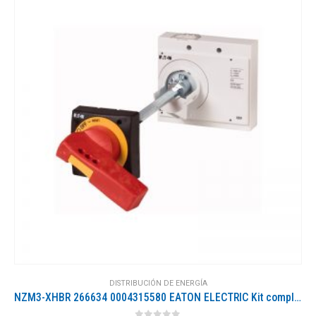
DISTRIBUCIÓN DE ENERGÍA
NZM3-XHBR 266634 0004315580 EATON ELECTRIC Kit completo montaje maneta a puerta, mando rojo, NZM3