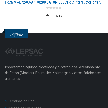
FRCMM-40/2/03-A 170280 EATON ELECTRIC Interruptor diferencial, 40A, 2p, 300mA, clase A
0
out of 5
COTIZAR
Lepsac
Importamos equipos eléctricos y electrónicos directamente
de Eaton (Moeller), Baumüller, Kollmorgen y otros fabricantes
alemanes.
Términos de Uso