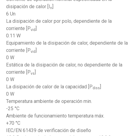
disipación de calor [I
]
n
6 Un
La disipación de calor por polo, dependiente de la
corriente [P
]
vid
0.11 W
Equipamiento de la disipación de calor, dependiente de la
corriente [P
]
vid
0 W
Estática de la disipación de calor, no dependiente de la
corriente [P
]
vs
0 W
La disipación de calor de la capacidad [P
]
diss
0 W
Temperatura ambiente de operación min.
-25 °C
Ambiente de funcionamiento temperatura máx.
+70 °C
IEC/EN 61439 de verificación de diseño