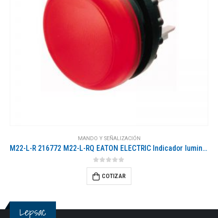
MANDO Y SEÑALIZACIÓN
M22-L-R 216772 M22-L-RQ EATON ELECTRIC Indicador luminoso 22 mm Rojo
0
out of 5
COTIZAR
Lepsac