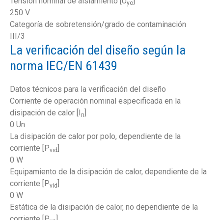
Tensión nominal de aislamiento [U
]
yo
250 V
Categoría de sobretensión/grado de contaminación
III/3
La verificación del diseño según la
norma IEC/EN 61439
Datos técnicos para la verificación del diseño
Corriente de operación nominal especificada en la
disipación de calor [I
]
n
0 Un
La disipación de calor por polo, dependiente de la
corriente [P
]
vid
0 W
Equipamiento de la disipación de calor, dependiente de la
corriente [P
]
vid
0 W
Estática de la disipación de calor, no dependiente de la
corriente [P
]