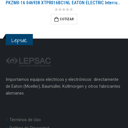
PKZM0-16 046938 XTPR016BC1NL EATON ELECTRIC Interruptor protector de motor 3 polos Ir 10-16 A Conexión a tor..
0
out of 5
COTIZAR
Lepsac
Importamos equipos eléctricos y electrónicos directamente
de Eaton (Moeller), Baumüller, Kollmorgen y otros fabricantes
alemanes.
Términos de Uso