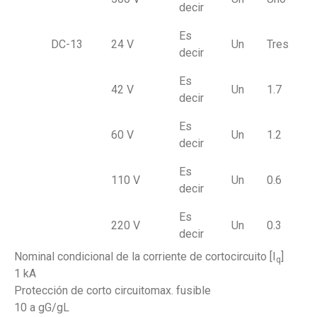
decir
Es
DC-13
24 V
Un
Tres
decir
Es
42 V
Un
1.7
decir
Es
60 V
Un
1.2
decir
Es
110 V
Un
0.6
decir
Es
220 V
Un
0.3
decir
Nominal condicional de la corriente de cortocircuito [I
]
q
1 kA
Protección de corto circuitomax. fusible
10 a gG/gL