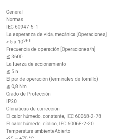
General
Normas
IEC 60947-5-1
La esperanza de vida, mecánica [Operaciones]
Seis
> 5 x 10
Frecuencia de operación [Operaciones/h]
≦ 3600
La fuerza de accionamiento
≦ 5 n
El par de operación (terminales de tornillo)
≦ 0,8 Nm
Grado de Protección
IP20
Climáticas de corrección
El calor húmedo, constante, IEC 60068-2-78
El calor húmedo, cíclico, IEC 60068-2-30
Temperatura ambienteAbierto
-25 – +70 °C