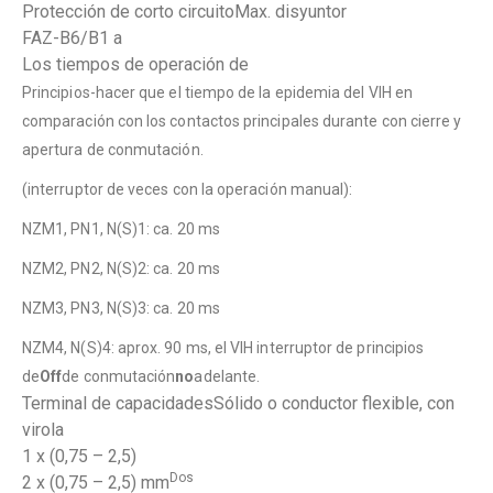
Protección de corto circuitoMax. disyuntor
FAZ-B6/B1 a
Los tiempos de operación de
Principios-hacer que el tiempo de la epidemia del VIH en
comparación con los contactos principales durante con cierre y
apertura de conmutación.
(interruptor de veces con la operación manual):
NZM1, PN1, N(S)1: ca. 20 ms
NZM2, PN2, N(S)2: ca. 20 ms
NZM3, PN3, N(S)3: ca. 20 ms
NZM4, N(S)4: aprox. 90 ms, el VIH interruptor de principios
de
Off
de conmutación
no
adelante.
Terminal de capacidadesSólido o conductor flexible, con
virola
1 x (0,75 – 2,5)
Dos
2 x (0,75 – 2,5) mm