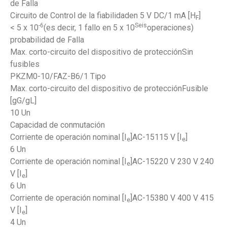
de Falla
Circuito de Control de la fiabilidaden 5 V DC/1 mA [H
]
F
-6
Seis
< 5 x 10
(es decir, 1 fallo en 5 x 10
operaciones)
probabilidad de Falla
Max. corto-circuito del dispositivo de protecciónSin
fusibles
PKZM0-10/FAZ-B6/1 Tipo
Max. corto-circuito del dispositivo de protecciónFusible
[gG/gL]
10 Un
Capacidad de conmutación
Corriente de operación nominal [I
]AC-15115 V [I
]
e
e
6 Un
Corriente de operación nominal [I
]AC-15220 V 230 V 240
e
V [I
]
e
6 Un
Corriente de operación nominal [I
]AC-15380 V 400 V 415
e
V [I
]
e
4 Un