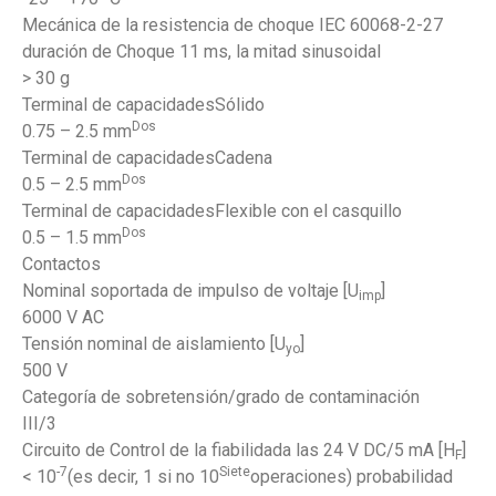
Mecánica de la resistencia de choque IEC 60068-2-27
duración de Choque 11 ms, la mitad sinusoidal
> 30 g
Terminal de capacidadesSólido
Dos
0.75 – 2.5 mm
Terminal de capacidadesCadena
Dos
0.5 – 2.5 mm
Terminal de capacidadesFlexible con el casquillo
Dos
0.5 – 1.5 mm
Contactos
Nominal soportada de impulso de voltaje [U
]
imp
6000 V AC
Tensión nominal de aislamiento [U
]
yo
500 V
Categoría de sobretensión/grado de contaminación
III/3
Circuito de Control de la fiabilidada las 24 V DC/5 mA [H
]
F
-7
Siete
< 10
(es decir, 1 si no 10
operaciones) probabilidad