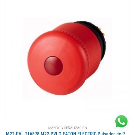
MANDO Y SEÑALIZACIÓN
M22-PVL 216878 M22-PVLQ EATON ELECTRIC Pulsador de Parada de Emergencia D 38 mm Desenclavamiento por tracció..