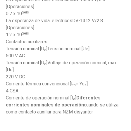
[Operaciones]
Seis
0.7 x 10
La esperanza de vida, eléctricosDV-1312 V/2.8
[Operaciones]
Seis
1.2 x 10
Contactos auxiliares
Tensión nominal [U
]Tensión nominal [Ue]
e
500 V AC
Tensión nominal [U
]Voltaje de operación nominal, max.
e
[Ue]
220 V DC
Corriente térmica convencional [I
= Yo
]
th
e
4 CSA
Corriente de operación nominal [I
]
Diferentes
e
corrientes nominales de operación
cuando se utiliza
como contacto auxiliar para NZM disyuntor