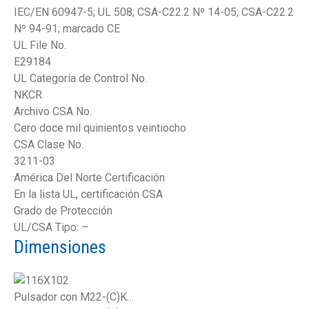
IEC/EN 60947-5; UL 508; CSA-C22.2 Nº 14-05; CSA-C22.2
Nº 94-91; marcado CE
UL File No.
E29184
UL Categoría de Control No.
NKCR
Archivo CSA No.
Cero doce mil quinientos veintiocho
CSA Clase No.
3211-03
América Del Norte Certificación
En la lista UL, certificación CSA
Grado de Protección
UL/CSA Tipo: –
Dimensiones
Pulsador con M22-(C)K…