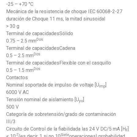
-25 – +70 °C
Mecánica de la resistencia de choque IEC 60068-2-27
duración de Choque 11 ms, la mitad sinusoidal
> 30 g
Terminal de capacidadesSólido
Dos
0.75 – 2.5 mm
Terminal de capacidadesCadena
Dos
0.5 – 2.5 mm
Terminal de capacidadesFlexible con el casquillo
Dos
0.5 – 1.5 mm
Contactos
Nominal soportada de impulso de voltaje [U
]
imp
6000 V AC
Tensión nominal de aislamiento [U
]
yo
500 V
Categoría de sobretensión/grado de contaminación
III/3
Circuito de Control de la fiabilidada las 24 V DC/5 mA [H
]
F
-7
Siete
< 10
(es decir, 1 si no 10
operaciones) probabilidad