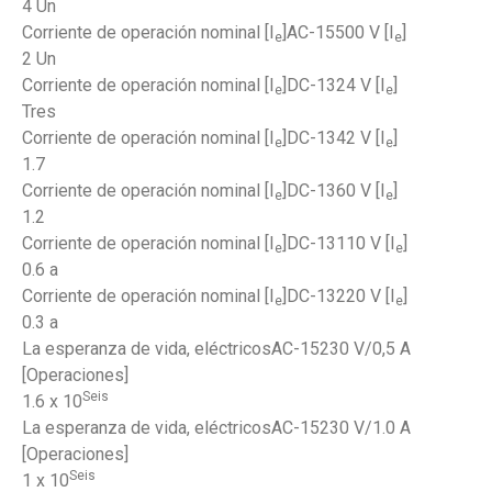
4 Un
Corriente de operación nominal [I
]AC-15500 V [I
]
e
e
2 Un
Corriente de operación nominal [I
]DC-1324 V [I
]
e
e
Tres
Corriente de operación nominal [I
]DC-1342 V [I
]
e
e
1.7
Corriente de operación nominal [I
]DC-1360 V [I
]
e
e
1.2
Corriente de operación nominal [I
]DC-13110 V [I
]
e
e
0.6 a
Corriente de operación nominal [I
]DC-13220 V [I
]
e
e
0.3 a
La esperanza de vida, eléctricosAC-15230 V/0,5 A
[Operaciones]
Seis
1.6 x 10
La esperanza de vida, eléctricosAC-15230 V/1.0 A
[Operaciones]
Seis
1 x 10