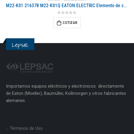
M22-K01 216378 M22-K01Q EATON ELECTRIC Elemento de contacto 1 NC Montaje frontal Conexión a tornillo
0
out of 5
COTIZAR
Lepsac
Importamos equipos eléctricos y electrónicos directamente
de Eaton (Moeller), Baumüller, Kollmorgen y otros fabricantes
alemanes.
Términos de Uso