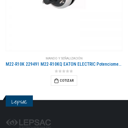
MANDO Y SEÑALIZACIÓN
M22-R10K 229491 M22-R10KQ EATON ELECTRIC Potenciometro 22 mm R 10 kOhm Anillo Titanio
0
out of 5
COTIZAR
Lepsac