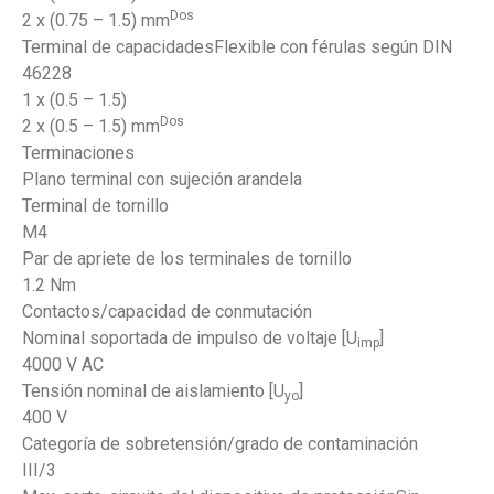
Dos
2 x (0.75 – 1.5) mm
Terminal de capacidadesFlexible con férulas según DIN
46228
1 x (0.5 – 1.5)
Dos
2 x (0.5 – 1.5) mm
Terminaciones
Plano terminal con sujeción arandela
Terminal de tornillo
M4
Par de apriete de los terminales de tornillo
1.2 Nm
Contactos/capacidad de conmutación
Nominal soportada de impulso de voltaje [U
]
imp
4000 V AC
Tensión nominal de aislamiento [U
]
yo
400 V
Categoría de sobretensión/grado de contaminación
III/3