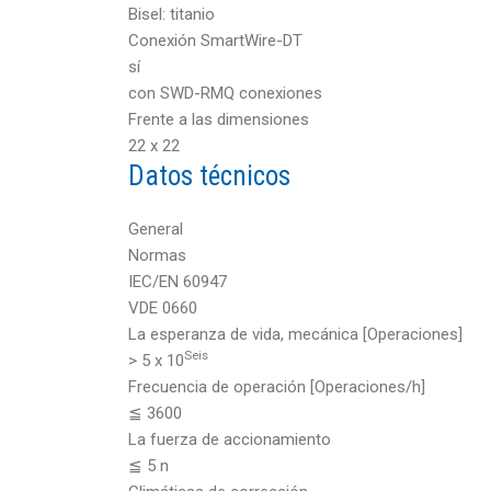
Bisel: titanio
Conexión SmartWire-DT
sí
con SWD-RMQ conexiones
Frente a las dimensiones
22 x 22
Datos técnicos
General
Normas
IEC/EN 60947
VDE 0660
La esperanza de vida, mecánica [Operaciones]
Seis
> 5 x 10
Frecuencia de operación [Operaciones/h]
≦ 3600
La fuerza de accionamiento
≦ 5 n