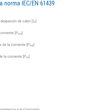
 la norma IEC/EN 61439
disipación de calor [I
]
n
corriente [P
]
vid
 de la corriente [P
]
vid
e la corriente [P
]
vs
esistencia a la Corrosión