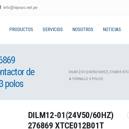
info@lepsac.net.pe
PRODUCTOS
SERVICIOS
NOSOTROS
NOTICIAS
6869
tactor de
DILM12-01(24V50/60HZ) 276869 XT
A TORNILLO 3 POLOS
 3 polos
DILM12-01(24V50/60HZ)
276869 XTCE012B01T