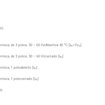
r).
érmica, de 3 polos, 50 – 60 HzAbiertoa 40 °C [I
=Yo
]
th
e
érmica, de 3 polos, 50 – 60 Hzcerrado [I
]
th
rmica, 1 poloabierto [I
]
th
érmica, 1 polocerrado [I
]
th
Hz