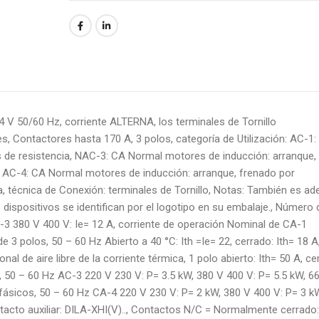
4 V 50/60 Hz, corriente ALTERNA, los terminales de Tornillo
, Contactores hasta 170 A, 3 polos, categoría de Utilización: AC-1:
s de resistencia, NAC-3: CA Normal motores de inducción: arranque,
, AC-4: CA Normal motores de inducción: arranque, frenado por
a, técnica de Conexión: terminales de Tornillo, Notas: También es a
o dispositivos se identifican por el logotipo en su embalaje., Número 
-3 380 V 400 V: Ie= 12 A, corriente de operación Nominal de CA-1
de 3 polos, 50 – 60 Hz Abierto a 40 °C: Ith =Ie= 22, cerrado: Ith= 18 A
 de aire libre de la corriente térmica, 1 polo abierto: Ith= 50 A, ce
s, 50 – 60 Hz AC-3 220 V 230 V: P= 3.5 kW, 380 V 400 V: P= 5.5 kW, 6
rifásicos, 50 – 60 Hz CA-4 220 V 230 V: P= 2 kW, 380 V 400 V: P= 3 k
acto auxiliar: DILA-XHI(V).., Contactos N/C = Normalmente cerrado: