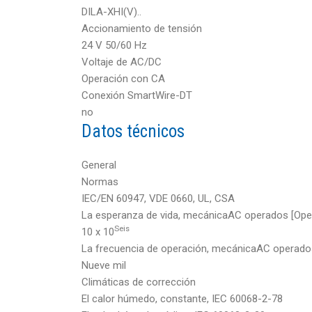
DILA-XHI(V)..
Accionamiento de tensión
24 V 50/60 Hz
Voltaje de AC/DC
Operación con CA
Conexión SmartWire-DT
no
Datos técnicos
General
Normas
IEC/EN 60947, VDE 0660, UL, CSA
La esperanza de vida, mecánicaAC operados [Ope
Seis
10 x 10
La frecuencia de operación, mecánicaAC operado
Nueve mil
Climáticas de corrección
El calor húmedo, constante, IEC 60068-2-78