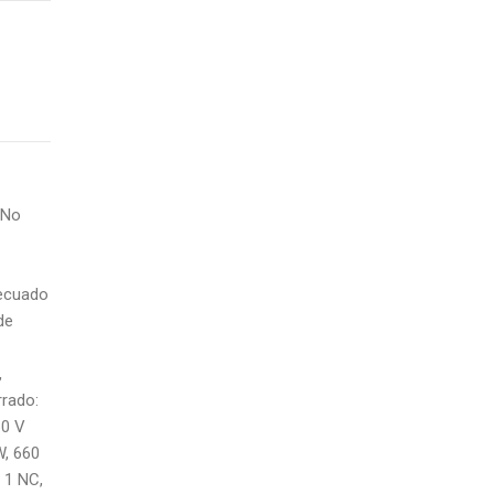
 No
decuado
de
,
rrado:
60 V
W, 660
 1 NC,