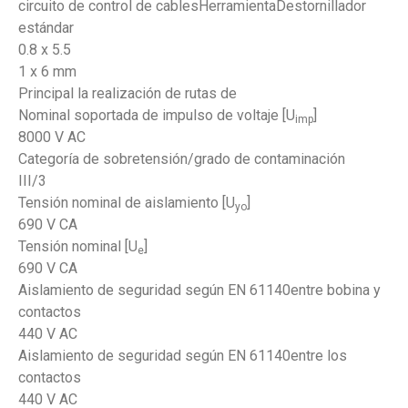
circuito de control de cablesHerramientaDestornillador
estándar
0.8 x 5.5
1 x 6 mm
Principal la realización de rutas de
Nominal soportada de impulso de voltaje [U
]
imp
8000 V AC
Categoría de sobretensión/grado de contaminación
III/3
Tensión nominal de aislamiento [U
]
yo
690 V CA
Tensión nominal [U
]
e
690 V CA
Aislamiento de seguridad según EN 61140entre bobina y
contactos
440 V AC
Aislamiento de seguridad según EN 61140entre los
contactos
440 V AC