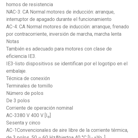
hornos de resistencia
NAC-3: CA Normal motores de inducción: arranque,
interruptor de apagado durante el funcionamiento
AC-4: CA Normal motores de inducción: arranque, frenado
por contracorriente, inversión de marcha, marcha lenta
Notas
También es adecuado para motores con clase de
eficiencia IE3.
IE3-listo dispositivos se identifican por el logotipo en el
embalaje.
Técnica de conexión
Terminales de tornillo
Número de polos
De 3 polos
Corriente de operación nominal
AC-3380 V 400 V [I
]
e
Sesenta y cinco
AC-1Convencionales de aire libre de la corriente térmica,
de 3 polos, 50 – 60 HzAbiertoa 40 °C [I
=Yo
]