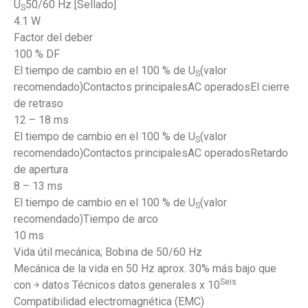
U
50/60 Hz [Sellado]
S
4.1 W
Factor del deber
100 % DF
El tiempo de cambio en el 100 % de U
(valor
S
recomendado)Contactos principalesAC operadosEl cierre
de retraso
12 – 18 ms
El tiempo de cambio en el 100 % de U
(valor
S
recomendado)Contactos principalesAC operadosRetardo
de apertura
8 – 13 ms
El tiempo de cambio en el 100 % de U
(valor
S
recomendado)Tiempo de arco
10 ms
Vida útil mecánica; Bobina de 50/60 Hz
Mecánica de la vida en 50 Hz aprox. 30% más bajo que
Seis
con ￫ datos Técnicos datos generales x 10
Compatibilidad electromagnética (EMC)