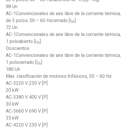
th
e
98 Un
AC-1Convencionales de aire libre de la corriente térmica,
de 3 polos, 50 – 60 Hzcerrado [I
]
th
72 Un
AC-1Convencionales de aire libre de la corriente térmica,
1 poloabierto [I
]
th
Doscientos
AC-1Convencionales de aire libre de la corriente térmica,
1 polocerrado [I
]
th
180 Un
Max. clasificación de motores trifásicos, 50 – 60 Hz
AC-3220 V 230 V [P]
20 kW
AC-3380 V 400 V [P]
30 kW
AC-3660 V 690 V [P]
35 kW
AC-4220 V 230 V [P]