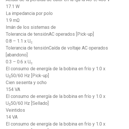
e
17.1 W
La impedancia por polo
1.9 mΩ
Imán de los sistemas de
Tolerancia de tensiónAC operados [Pick-up]
0.8 – 1.1 x U
c
Tolerancia de tensiónCaída de voltaje AC operados
[abandono]
0.3 – 0.6 x U
c
El consumo de energía de la bobina en frío y 1.0 x
U
50/60 Hz [Pick-up]
S
Cien sesenta y ocho
154 VA
El consumo de energía de la bobina en frío y 1.0 x
U
50/60 Hz [Sellado]
S
Veintidos
14 VA
El consumo de energía de la bobina en frío y 1.0 x