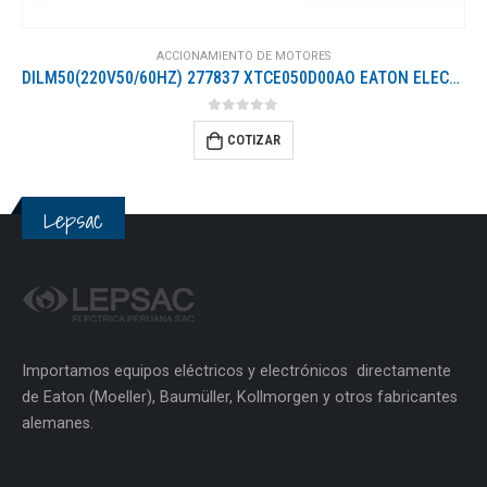
ACCIONAMIENTO DE MOTORES
DILM50(220V50/60HZ) 277837 XTCE050D00AO EATON ELECTRIC Contactor de potencia Conexión a tornillo 3 polos 50 ..
0
out of 5
COTIZAR
Lepsac
Importamos equipos eléctricos y electrónicos directamente
de Eaton (Moeller), Baumüller, Kollmorgen y otros fabricantes
alemanes.