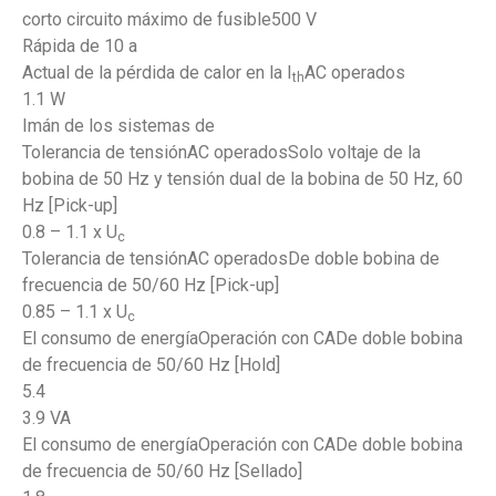
corto circuito máximo de fusible500 V
Rápida de 10 a
Actual de la pérdida de calor en la I
AC operados
th
1.1 W
Imán de los sistemas de
Tolerancia de tensiónAC operadosSolo voltaje de la
bobina de 50 Hz y tensión dual de la bobina de 50 Hz, 60
Hz [Pick-up]
0.8 – 1.1 x U
c
Tolerancia de tensiónAC operadosDe doble bobina de
frecuencia de 50/60 Hz [Pick-up]
0.85 – 1.1 x U
c
El consumo de energíaOperación con CADe doble bobina
de frecuencia de 50/60 Hz [Hold]
5.4
3.9 VA
El consumo de energíaOperación con CADe doble bobina
de frecuencia de 50/60 Hz [Sellado]