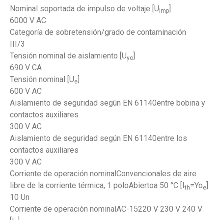
Nominal soportada de impulso de voltaje [U
]
imp
6000 V AC
Categoría de sobretensión/grado de contaminación
III/3
Tensión nominal de aislamiento [U
]
yo
690 V CA
Tensión nominal [U
]
e
600 V AC
Aislamiento de seguridad según EN 61140entre bobina y
contactos auxiliares
300 V AC
Aislamiento de seguridad según EN 61140entre los
contactos auxiliares
300 V AC
Corriente de operación nominalConvencionales de aire
libre de la corriente térmica, 1 poloAbiertoa 50 °C [I
=Yo
]
th
e
10 Un
Corriente de operación nominalAC-15220 V 230 V 240 V