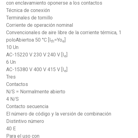
con enclavamiento oponerse a los contactos
Técnica de conexión
Terminales de tornillo
Corriente de operación nominal
Convencionales de aire libre de la corriente térmica, 1
poloAbiertoa 50 °C [I
=Yo
]
th
e
10 Un
AC-15220 V 230 V 240 V [I
]
e
6 Un
AC-15380 V 400 V 415 V [I
]
e
Tres
Contactos
N/S = Normalmente abierto
4 N/S
Contacto secuencia
El número de código y la versión de combinación
Distintivo número
40 E
Para el uso con