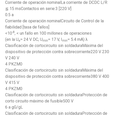
Corriente de operación nominalLa corriente de DCDC L/R
≦ 15 msContactos en serie:3 [220 V]
0.5 a
Corriente de operación nominalCircuito de Control de la
fiabilidad [tasa de fallos]
-8
<10
, < un fallo en 100 millones de operaciones
(en la U
= 24 V DC, U
= 17 V, I
= 5.4 mA) λ
e
min
min
Clasificación de cortocircuito sin soldaduraMáxima del
dispositivo de protección contra sobrecorriente220 V 230
V 240 V
4 PKZM0
Clasificación de cortocircuito sin soldaduraMáxima del
dispositivo de protección contra sobrecorriente380 V 400
V 415 V
4 PKZM0
Clasificación de cortocircuito sin soldaduraProtección de
corto circuito máximo de fusible500 V
6 a gG/gL
Clasificación de cortocircuito sin soldaduraProtección de