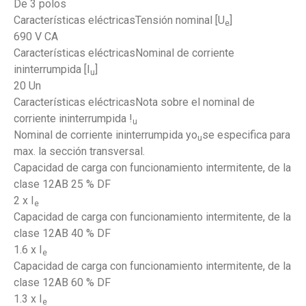
De 3 polos
Características eléctricasTensión nominal [U
]
e
690 V CA
Características eléctricasNominal de corriente
ininterrumpida [I
]
u
20 Un
Características eléctricasNota sobre el nominal de
corriente ininterrumpida !
u
Nominal de corriente ininterrumpida yo
se especifica para
u
max. la sección transversal.
Capacidad de carga con funcionamiento intermitente, de la
clase 12AB 25 % DF
2 x I
e
Capacidad de carga con funcionamiento intermitente, de la
clase 12AB 40 % DF
1.6 x I
e
Capacidad de carga con funcionamiento intermitente, de la
clase 12AB 60 % DF
1.3 x I
e