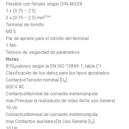
Flexible con férulas según DIN 46228
1 x (0.75 – 2.5)
Dos
2 x (0.75 – 2.5) mm
Terminal de tornillo
M3.5
Par de apriete para el tornillo del terminal
1 Nm
Técnico de seguridad de parámetros:
Notas
B10
valores según la EN ISO 13849-1, tabla C1
d
Clasificación de los datos para los tipos aprobados
ContactosTensión nominal [U
]
e
600 V AC
ContactosNominal de corriente ininterrumpida
max.Principal la realización de rutas deDe uso General
16 Un
ContactosNominal de corriente ininterrumpida
max.Contactos auxiliaresDe Uso General [I
]
U
10 Un