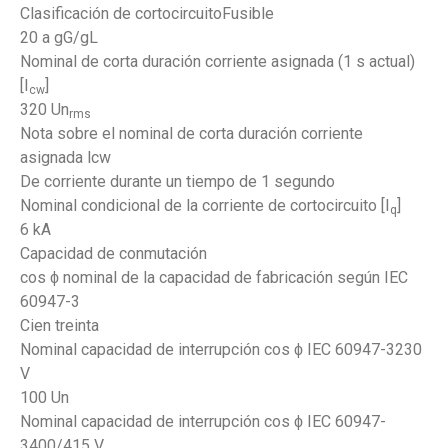
Clasificación de cortocircuitoFusible
20 a gG/gL
Nominal de corta duración corriente asignada (1 s actual)
[I
]
cw
320 Un
rms
Nota sobre el nominal de corta duración corriente
asignada lcw
De corriente durante un tiempo de 1 segundo
Nominal condicional de la corriente de cortocircuito [I
]
q
6 kA
Capacidad de conmutación
cos ϕ nominal de la capacidad de fabricación según IEC
60947-3
Cien treinta
Nominal capacidad de interrupción cos ϕ IEC 60947-3230
V
100 Un
Nominal capacidad de interrupción cos ϕ IEC 60947-
3400/415 V