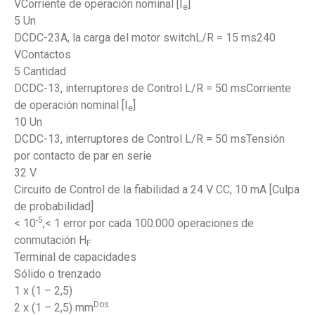
VCorriente de operación nominal [I
]
e
5 Un
DCDC-23A, la carga del motor switchL/R = 15 ms240
VContactos
5 Cantidad
DCDC-13, interruptores de Control L/R = 50 msCorriente
de operación nominal [I
]
e
10 Un
DCDC-13, interruptores de Control L/R = 50 msTensión
por contacto de par en serie
32 V
Circuito de Control de la fiabilidad a 24 V CC, 10 mA [Culpa
de probabilidad]
-5
< 10
,< 1 error por cada 100.000 operaciones de
conmutación H
F
Terminal de capacidades
Sólido o trenzado
1 x (1 – 2,5)
Dos
2 x (1 – 2,5) mm