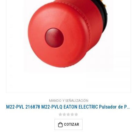
MANDO Y SEÑALIZACIÓN
M22-PVL 216878 M22-PVLQ EATON ELECTRIC Pulsador de Parada de Emergencia D 38 mm Desenclavamiento por tracció..
0
out of 5
COTIZAR