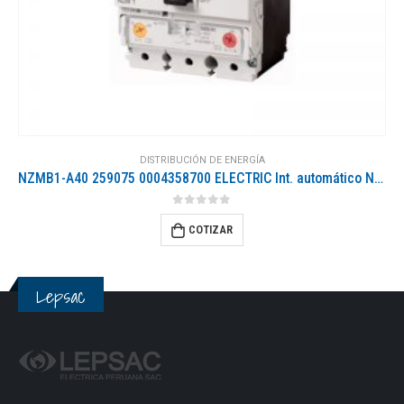
DISTRIBUCIÓN DE ENERGÍA
NZMB1-A40 259075 0004358700 ELECTRIC Int. automático NZM, 3P, 40A
0
out of 5
COTIZAR
Lepsac