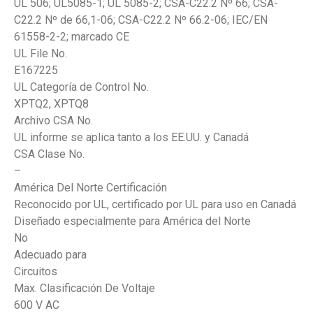
UL 506; UL5085-1; UL 5085-2; CSA-C22.2 Nº 66; CSA-
C22.2 Nº de 66,1-06; CSA-C22.2 Nº 66.2-06; IEC/EN
61558-2-2; marcado CE
UL File No.
E167225
UL Categoría de Control No.
XPTQ2, XPTQ8
Archivo CSA No.
UL informe se aplica tanto a los EE.UU. y Canadá
CSA Clase No.
–
América Del Norte Certificación
Reconocido por UL, certificado por UL para uso en Canadá
Diseñado especialmente para América del Norte
No
Adecuado para
Circuitos
Max. Clasificación De Voltaje
600 V AC