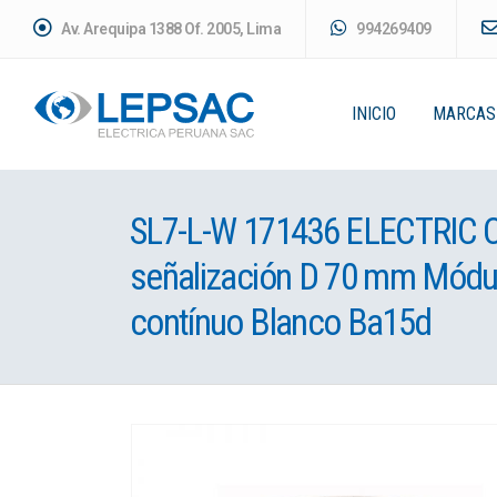
Av. Arequipa 1388 Of. 2005, Lima
994269409
INICIO
MARCAS
SL7-L-W 171436 ELECTRIC 
señalización D 70 mm Módu
contínuo Blanco Ba15d