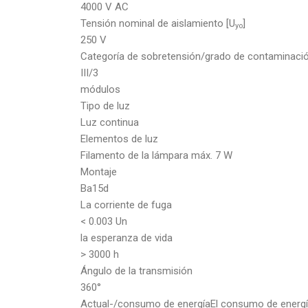
4000 V AC
Tensión nominal de aislamiento [U
]
yo
250 V
Categoría de sobretensión/grado de contaminaci
III/3
módulos
Tipo de luz
Luz continua
Elementos de luz
Filamento de la lámpara máx. 7 W
Montaje
Ba15d
La corriente de fuga
< 0.003 Un
la esperanza de vida
> 3000 h
Ángulo de la transmisión
360°
Actual-/consumo de energíaEl consumo de energ