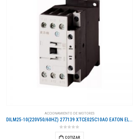
ACCIONAMIENTO DE MOTORES
DILM25-10(220V50/60HZ) 277139 XTCE025C10AO EATON ELECTRIC Contactor de potencia Conexión a tornillo 3 polos ..
0
out of 5
COTIZAR