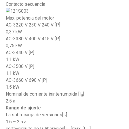
Contacto secuencia
Max. potencia del motor
AC-3220 V 230 V 240 V [P]
0,37 kW
AC-3380 V 400 V 415 V [P]
0,75 kW
AC-3440 V [P]
1.1 kW
AC-3500 V [P]
1.1 kW
AC-3660 V 690 V [P]
1.5 kW
Nominal de corriente ininterrumpida [I
]
u
2.5 a
Rango de ajuste
La sobrecarga de versiones
[I
]
r
1.6 – 2.5 a
corto-circuito de la liberación
[I
]max. [I
]