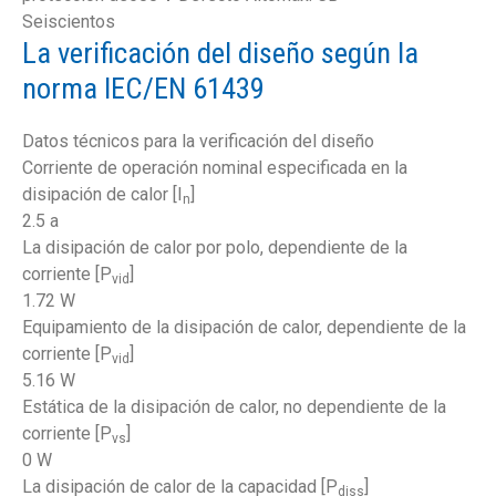
Seiscientos
La verificación del diseño según la
norma IEC/EN 61439
Datos técnicos para la verificación del diseño
Corriente de operación nominal especificada en la
disipación de calor [I
]
n
2.5 a
La disipación de calor por polo, dependiente de la
corriente [P
]
vid
1.72 W
Equipamiento de la disipación de calor, dependiente de la
corriente [P
]
vid
5.16 W
Estática de la disipación de calor, no dependiente de la
corriente [P
]
vs
0 W
La disipación de calor de la capacidad [P
]
diss