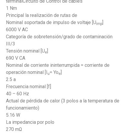
terminalCircuito de Control de cables
1 Nm
Principal la realización de rutas de
Nominal soportada de impulso de voltaje [U
]
imp
6000 V AC
Categoría de sobretensión/grado de contaminación
III/3
Tensión nominal [U
]
e
690 V CA
Nominal de corriente ininterrumpida = corriente de
operación nominal [I
= Yo
]
u
e
2.5 a
Frecuencia nominal [f]
40 – 60 Hz
Actual de pérdida de calor (3 polos a la temperatura de
funcionamiento)
5.16 W
La impedancia por polo
270 mΩ