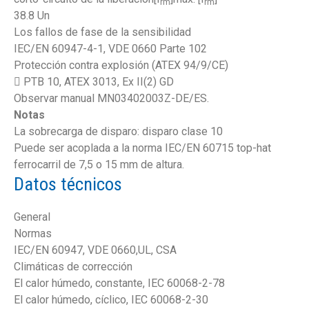
rm
rm
38.8 Un
Los fallos de fase de la sensibilidad
IEC/EN 60947-4-1, VDE 0660 Parte 102
Protección contra explosión (ATEX 94/9/CE)
 PTB 10, ATEX 3013, Ex II(2) GD
Observar manual MN03402003Z-DE/ES.
Notas
La sobrecarga de disparo: disparo clase 10
Puede ser acoplada a la norma IEC/EN 60715 top-hat
ferrocarril de 7,5 o 15 mm de altura.
Datos técnicos
General
Normas
IEC/EN 60947, VDE 0660,UL, CSA
Climáticas de corrección
El calor húmedo, constante, IEC 60068-2-78
El calor húmedo, cíclico, IEC 60068-2-30