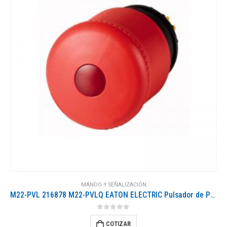
MANDO Y SEÑALIZACIÓN
M22-PVL 216878 M22-PVLQ EATON ELECTRIC Pulsador de Parada de Emergencia D 38 mm Desenclavamiento por tracció..
0
out of 5
COTIZAR