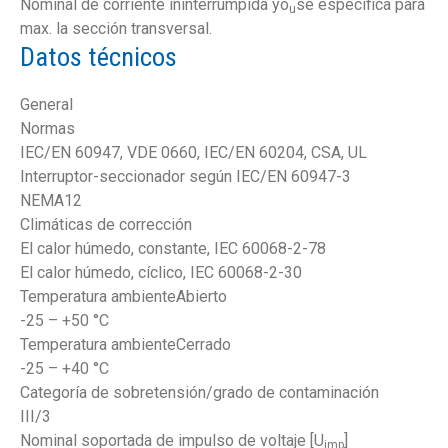
Nominal de corriente ininterrumpida yo
se especifica para
u
max. la sección transversal.
Datos técnicos
General
Normas
IEC/EN 60947, VDE 0660, IEC/EN 60204, CSA, UL
Interruptor-seccionador según IEC/EN 60947-3
NEMA12
Climáticas de corrección
El calor húmedo, constante, IEC 60068-2-78
El calor húmedo, cíclico, IEC 60068-2-30
Temperatura ambienteAbierto
-25 – +50 °C
Temperatura ambienteCerrado
-25 – +40 °C
Categoría de sobretensión/grado de contaminación
III/3
Nominal soportada de impulso de voltaje [U
]
imp