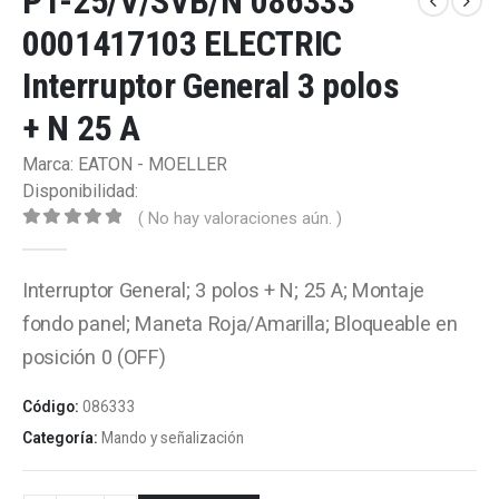
P1-25/V/SVB/N 086333
0001417103 ELECTRIC
Interruptor General 3 polos
+ N 25 A
Marca: EATON - MOELLER
Disponibilidad:
( No hay valoraciones aún. )
0
out of 5
Interruptor General; 3 polos + N; 25 A; Montaje
fondo panel; Maneta Roja/Amarilla; Bloqueable en
posición 0 (OFF)
Código:
086333
Categoría:
Mando y señalización