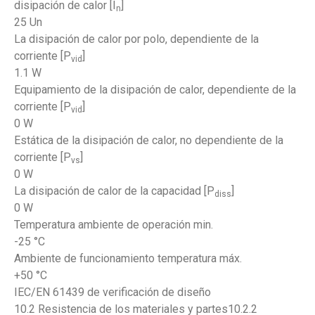
disipación de calor [I
]
n
25 Un
La disipación de calor por polo, dependiente de la
corriente [P
]
vid
1.1 W
Equipamiento de la disipación de calor, dependiente de la
corriente [P
]
vid
0 W
Estática de la disipación de calor, no dependiente de la
corriente [P
]
vs
0 W
La disipación de calor de la capacidad [P
]
diss
0 W
Temperatura ambiente de operación min.
-25 °C
Ambiente de funcionamiento temperatura máx.
+50 °C
IEC/EN 61439 de verificación de diseño
10.2 Resistencia de los materiales y partes10.2.2