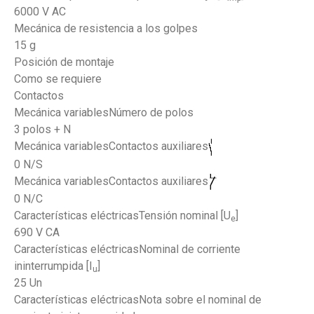
6000 V AC
Mecánica de resistencia a los golpes
15 g
Posición de montaje
Como se requiere
Contactos
Mecánica variablesNúmero de polos
3 polos + N
Mecánica variablesContactos auxiliares
0 N/S
Mecánica variablesContactos auxiliares
0 N/C
Características eléctricasTensión nominal [U
]
e
690 V CA
Características eléctricasNominal de corriente
ininterrumpida [I
]
u
25 Un
Características eléctricasNota sobre el nominal de