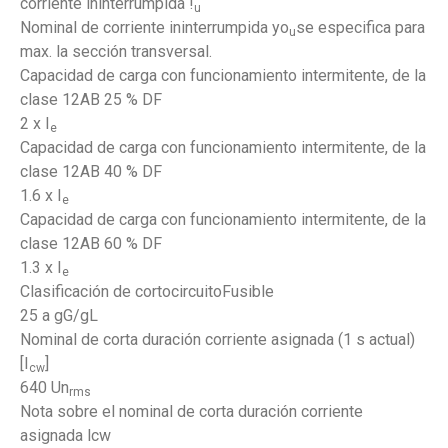
corriente ininterrumpida !
u
Nominal de corriente ininterrumpida yo
se especifica para
u
max. la sección transversal.
Capacidad de carga con funcionamiento intermitente, de la
clase 12AB 25 % DF
2 x I
e
Capacidad de carga con funcionamiento intermitente, de la
clase 12AB 40 % DF
1.6 x I
e
Capacidad de carga con funcionamiento intermitente, de la
clase 12AB 60 % DF
1.3 x I
e
Clasificación de cortocircuitoFusible
25 a gG/gL
Nominal de corta duración corriente asignada (1 s actual)
[I
]
cw
640 Un
rms
Nota sobre el nominal de corta duración corriente
asignada lcw