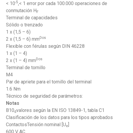
-5
< 10
,< 1 error por cada 100.000 operaciones de
conmutación H
F
Terminal de capacidades
Sólido o trenzado
1 x (1,5 – 6)
Dos
2 x (1,5 – 6) mm
Flexible con férulas según DIN 46228
1 x (1 – 4)
Dos
2 x (1 – 4) mm
Terminal de tornillo
M4
Par de apriete para el tornillo del terminal
1.6 Nm
Técnico de seguridad de parámetros:
Notas
B10
valores según la EN ISO 13849-1, tabla C1
d
Clasificación de los datos para los tipos aprobados
ContactosTensión nominal [U
]
e
600 V AC