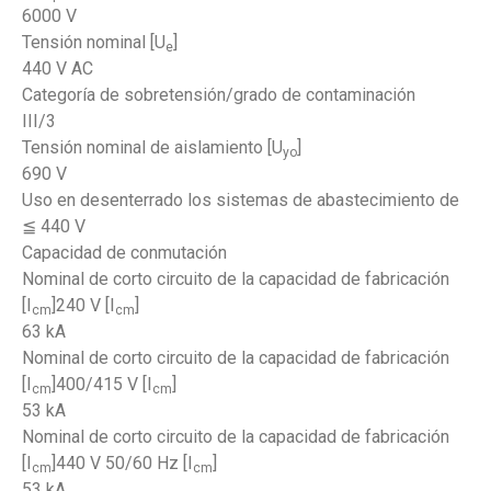
6000 V
Tensión nominal [U
]
e
440 V AC
Categoría de sobretensión/grado de contaminación
III/3
Tensión nominal de aislamiento [U
]
yo
690 V
Uso en desenterrado los sistemas de abastecimiento de
≦ 440 V
Capacidad de conmutación
Nominal de corto circuito de la capacidad de fabricación
[I
]240 V [I
]
cm
cm
63 kA
Nominal de corto circuito de la capacidad de fabricación
[I
]400/415 V [I
]
cm
cm
53 kA
Nominal de corto circuito de la capacidad de fabricación
[I
]440 V 50/60 Hz [I
]
cm
cm
53 kA