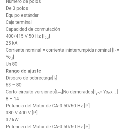
Número de polos
De 3 polos
Equipo estándar
Caja terminal
Capacidad de conmutación
400/415 V 50 Hz [I
]
cu
25 kA
Corriente nominal = corriente ininterrumpida nominal [I
=
n
Yo
]
u
Un 80
Rango de ajuste
Disparo de sobrecarga
[I
]
r
63 – 80
Corto-circuito versiones
[I
]No demorados
[I
= Yo
x …]
rm
yo
n
8 – 14
Potencia del Motor de CA-3 50/60 Hz [P]
380 V 400 V [P]
37 kW
Potencia del Motor de CA-3 50/60 Hz [P]