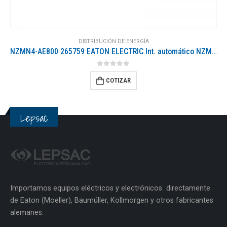
DISTRIBUCIÓN DE ENERGÍA
NZMN4-AE800 265759 EATON ELECTRIC Int. automático NZM, 3P, 800A
0
out of 5
COTIZAR
Lepsac
Importamos equipos eléctricos y electrónicos directamente
de Eaton (Moeller), Baumüller, Kollmorgen y otros fabricantes
alemanes.