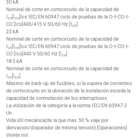
30 kA
Nominal de corte en cortocircuito de la capacidad de
I
[I
]Ics IEC/EN 60947 ciclo de pruebas de la O-t-CO-t-
cn
cn
CO [Ics]400/415 V 50/60 Hz [I
]
cs
25 kA
Nominal de corte en cortocircuito de la capacidad de
I
[I
]Ics IEC/EN 60947 ciclo de pruebas de la O-t-CO-t-
cn
cn
CO [Ics]440 V 50/60 Hz [I
]
cs
18.5 kA
Nominal de corte en cortocircuito de la capacidad de
I
[I
]
cn
cn
Máximo de back-up de fusibles, si la espera de corrientes
de cortocircuito en la ubicación de la instalación exceda la
capacidad de conmutación de los interruptores.
La utilización de la categoría a la norma IEC/EN 60947-2
Un
Vida útil mecánica(de la que max. 50 % viaje por
derivación/disparador de mínima tensión) [Operaciones]
Veinte mil