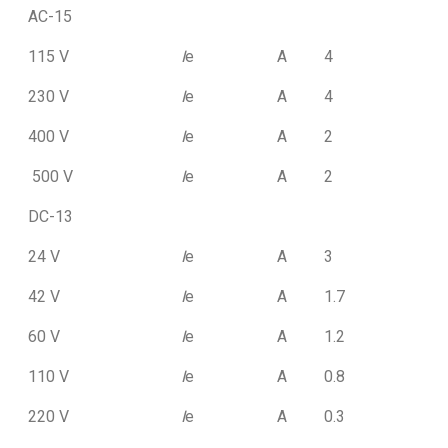
AC-15
115 V
I
e
A
4
230 V
I
e
A
4
400 V
I
e
A
2
500 V
I
e
A
2
DC-13
24 V
I
e
A
3
42 V
I
e
A
1.7
60 V
I
e
A
1.2
110 V
I
e
A
0.8
220 V
I
e
A
0.3