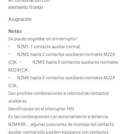
en combinación con
elemento frontal
Asignación
Notas
Se puede engatillar en el interruptor:
• NZM1: 1 contacto auxiliar normal
• NZM2: hasta 2 contactos auxiliares normales M22#
(C)K… • NZM3: hasta 3 contactos auxiliares normales
M22#(C)K…
• NZM4: hasta 3 contactos auxiliares normales M22#
(C)K…
Son posibles combinaciones a voluntad de contactos
auxiliares.
Identificación en el interruptor: HIN
En las combinaciones con accionamiento a distancia
NZM#XR…, algunas posiciones de montaje del contacto
auxiliar normal sólo pueden equiparse con contactos