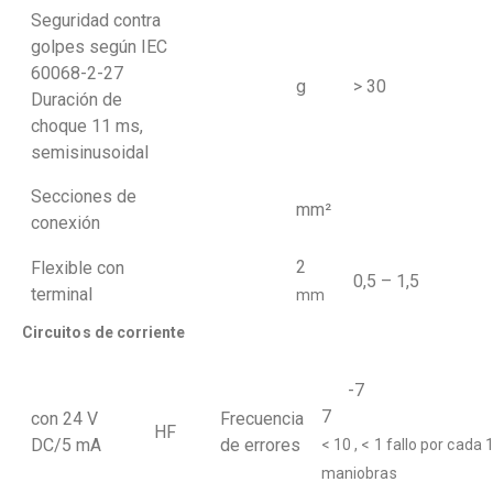
Seguridad contra
golpes según IEC
60068-2-27
g
> 30
Duración de
choque 11 ms,
semisinusoidal
Secciones de
mm²
conexión
2
Flexible con
0,5 – 1,5
terminal
mm
Circuitos de corriente
-
7
con 24 V
Frecuencia
HF
DC/5 mA
de errores
< 10 , < 1 fallo por cada 
maniobras