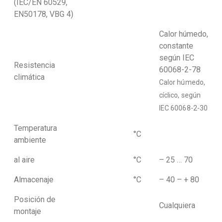
(IEC/EN 60529,
EN50178, VBG 4)
Calor húmedo,
constante
según IEC
Resistencia
60068-2-78
climática
Calor húmedo,
cíclico, según
IEC 60068-2-30
Temperatura
°C
ambiente
al aire
°C
– 25 … 70
Almacenaje
°C
– 40 – + 80
Posición de
Cualquiera
montaje