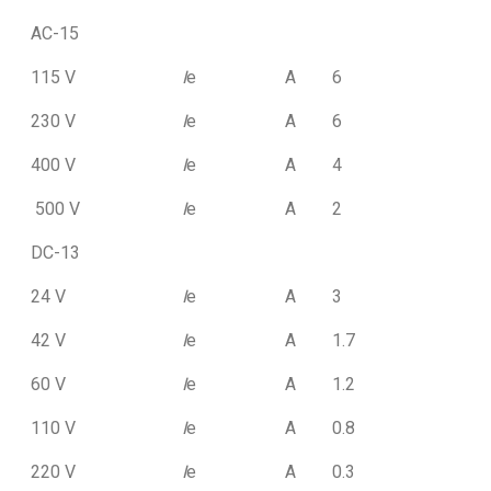
AC-15
115 V
I
e
A
6
230 V
I
e
A
6
400 V
I
e
A
4
500 V
I
e
A
2
DC-13
24 V
I
e
A
3
42 V
I
e
A
1.7
60 V
I
e
A
1.2
110 V
I
e
A
0.8
220 V
I
e
A
0.3