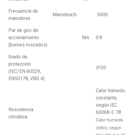
Frecuencia de
Maniobra/h
3600
maniobras
Par de giro de
accionamiento
Nm
0.8
(bornes roscados)
Grado de
protección
IP20
(IEC/EN 60529,
EN50178, VBG 4)
Calor húmedo,
constante,
según IEC
Resistencia
60068-2-78
climática
Calor húmedo,
cíclico, según