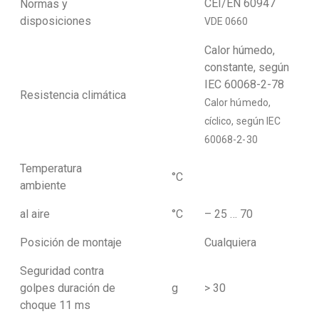
CEI/EN 60947
Normas y
disposiciones
VDE 0660
Calor húmedo,
constante, según
IEC 60068-2-78
Resistencia climática
Calor húmedo,
cíclico, según IEC
60068-2-30
Temperatura
°C
ambiente
al aire
°C
– 25 … 70
Posición de montaje
Cualquiera
Seguridad contra
golpes duración de
g
> 30
choque 11 ms