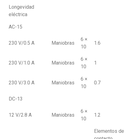
Longevidad
eléctrica
AC-15
6 ×
230 V/0.5 A
Maniobras
1.6
10
6 ×
230 V/1.0 A
Maniobras
1
10
6 ×
230 V/3.0 A
Maniobras
0.7
10
DC-13
6 ×
12 V/2.8 A
Maniobras
1.2
10
Elementos de
contacto