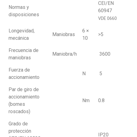
CEI/EN
Normas y
60947
disposiciones
VDE 0660
Longevidad,
6 ×
Maniobras
>5
mecánica
10
Frecuencia de
Maniobra/h
3600
maniobras
Fuerza de
N
5
accionamiento
Par de giro de
accionamiento
Nm
0.8
(bornes
roscados)
Grado de
protección
IP20