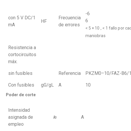
-
con 5 V DC/1
Frecuencia
6
HF
mA
de errores
< 5 × 10 , < 1 fallo por ca
maniobras
Resistencia a
cortocircuitos
máx.
sin fusibles
Referencia
PKZM0–10/FAZ-B6/
Con fusibles
gG/gL
A
10
Poder de corte
Intensidad
asignada de
I
e
A
empleo