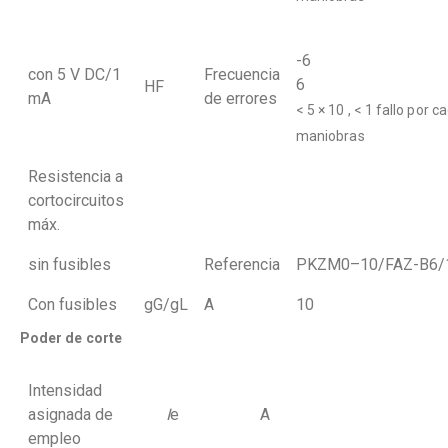
-
con 5 V DC/1
Frecuencia
6
HF
mA
de errores
< 5 × 10 , < 1 fallo por c
maniobras
Resistencia a
cortocircuitos
máx.
sin fusibles
Referencia
PKZM0–10/FAZ-B6/
Con fusibles
gG/gL
A
10
Poder de corte
Intensidad
asignada de
I
e
A
empleo