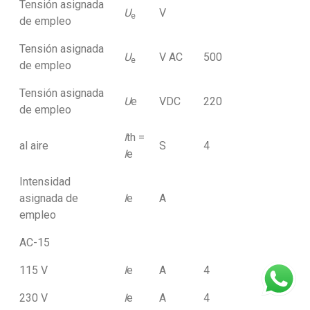
Tensión asignada
U
V
e
de empleo
Tensión asignada
U
V AC
500
e
de empleo
Tensión asignada
U
e
VDC
220
de empleo
I
th =
al aire
S
4
I
e
Intensidad
asignada de
I
e
A
empleo
AC-15
115 V
I
e
A
4
230 V
I
e
A
4