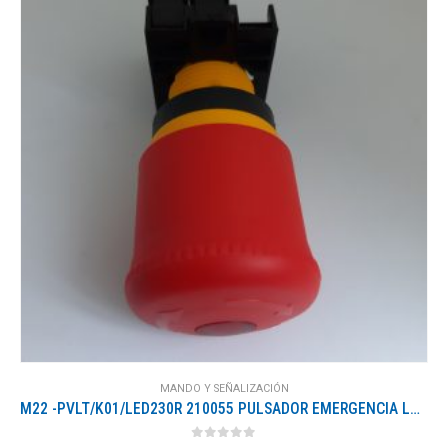
MANDO Y SEÑALIZACIÓN
M22 -PVLT/K01/LED230R 210055 PULSADOR EMERGENCIA LUMINOSO ROJO PULSAR-GIRAR, LED 110/220V CON 1 NC