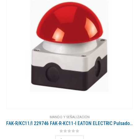
MANDO Y SEÑALIZACIÓN
FAK-R/KC11/I 229746 FAK-R-KC11-I EATON ELECTRIC Pulsador de Pie/Mano 1 NO + 1 NC Base Negra Parte superior g..
0
out of 5