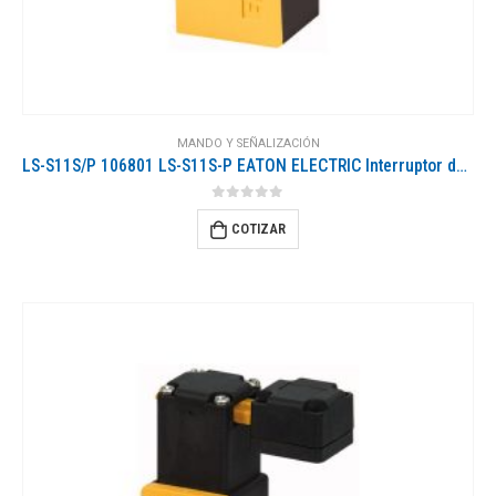
MANDO Y SEÑALIZACIÓN
LS-S11S/P 106801 LS-S11S-P EATON ELECTRIC Interruptor de posición Plástico 1 NO + 1 NC Palanca de rodillo Ru..
0
out of 5
COTIZAR