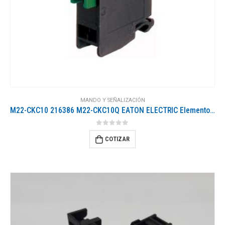
MANDO Y SEÑALIZACIÓN
M22-CKC10 216386 M22-CKC10Q EATON ELECTRIC Elemento de contacto 1 NO Montaje posterior Conexión a presión
0
out of 5
COTIZAR