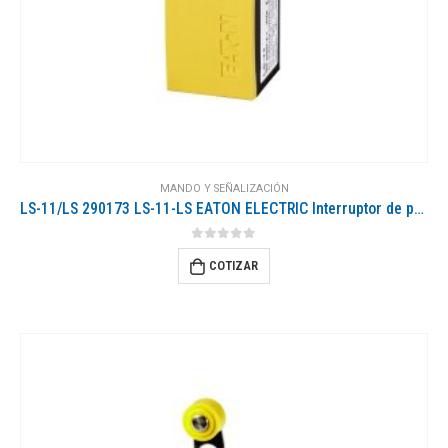
MANDO Y SEÑALIZACIÓN
LS-11/LS 290173 LS-11-LS EATON ELECTRIC Interruptor de posición Plástico 1 NO + 1 NC Palanca de rodillo Corta
0
out of 5
COTIZAR