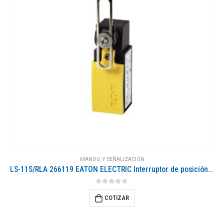
MANDO Y SEÑALIZACIÓN
LS-11S/RLA 266119 EATON ELECTRIC Interruptor de posición Plástico 1 NO + 1 NC Palanca de rodillo ajustable R..
0
out of 5
COTIZAR