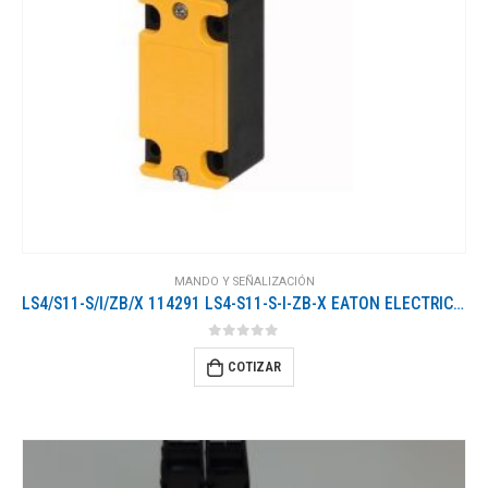
MANDO Y SEÑALIZACIÓN
LS4/S11-S/I/ZB/X 114291 LS4-S11-S-I-ZB-X EATON ELECTRIC Interruptor de posición de seguridad 1 NO + 1 NC Act..
0
out of 5
COTIZAR