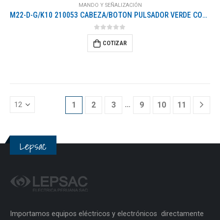
MANDO Y SEÑALIZACIÓN
M22-D-G/K10 210053 CABEZA/BOTON PULSADOR VERDE COMPLETO CON 1NA
0
out of 5
COTIZAR
…
1
2
3
9
10
11
Lepsac
Importamos equipos eléctricos y electrónicos directamente