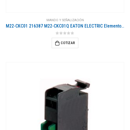
MANDO Y SEÑALIZACIÓN
M22-CKC01 216387 M22-CKC01Q EATON ELECTRIC Elemento de contacto 1 NC Montaje posterior Conexión a presión
0
out of 5
COTIZAR