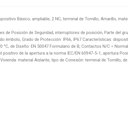
ositivo Básico, ampliable, 2 NC, terminal de Tornillo, Amarillo, mater
res de Posición de Seguridad, interruptores de posición, Parte del gr
o émbolo, Grado de Protección: IP66, IP67 Características: disposit
+70 °C, de Diseño: EN 50047 Formulario de B, Contactos N/C = Norm
el positivo de la apertura a la norma IEC/EN 60947-5-1, apertura Posi
 Vivienda: material Aislante, tipo de Conexión: terminal de Tornillo, de