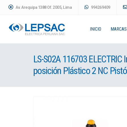
Av. Arequipa 1388 Of. 2005, Lima
994269409
INICIO
MARCAS
LS-S02A 116703 ELECTRIC In
posición Plástico 2 NC Pist