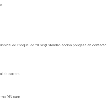
to
inusoidal de choque, de 20 ms)Estándar-acción póngase en contacto
al de carrera
s
orma DIN cam