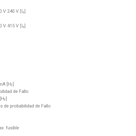
 V 240 V [I
]
e
 V 415 V [I
]
e
 mA [H
]
F
ilidad de Fallo
 [H
]
F
s de probabilidad de Fallo
x. fusible