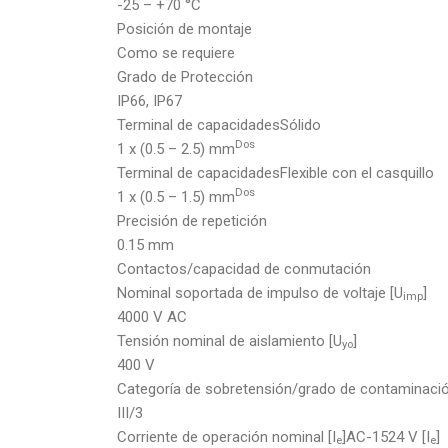
-25 – +70 °C
Posición de montaje
Como se requiere
Grado de Protección
IP66, IP67
Terminal de capacidadesSólido
Dos
1 x (0.5 – 2.5) mm
Terminal de capacidadesFlexible con el casquillo
Dos
1 x (0.5 – 1.5) mm
Precisión de repetición
0.15 mm
Contactos/capacidad de conmutación
Nominal soportada de impulso de voltaje [U
]
imp
4000 V AC
Tensión nominal de aislamiento [U
]
yo
400 V
Categoría de sobretensión/grado de contaminaci
III/3
Corriente de operación nominal [I
]AC-1524 V [I
]
e
e