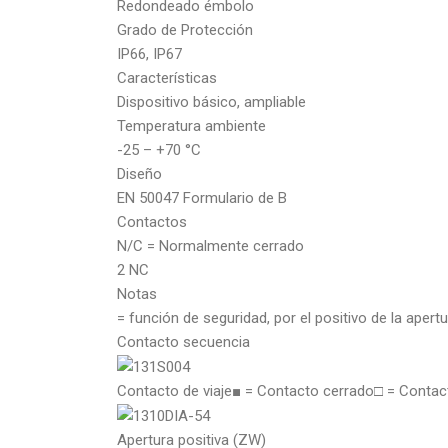
Redondeado émbolo
Grado de Protección
IP66, IP67
Características
Dispositivo básico, ampliable
Temperatura ambiente
-25 – +70 °C
Diseño
EN 50047 Formulario de B
Contactos
N/C = Normalmente cerrado
2 NC
Notas
= función de seguridad, por el positivo de la aper
Contacto secuencia
Contacto de viaje■ = Contacto cerrado□ = Contac
Apertura positiva (ZW)