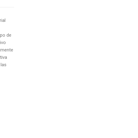
ial
upo de
ivo
almente
tiva
 las