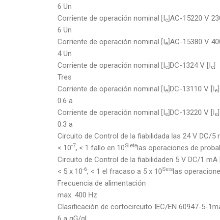
6 Un
Corriente de operación nominal [I
]AC-15220 V 230
e
6 Un
Corriente de operación nominal [I
]AC-15380 V 400
e
4 Un
Corriente de operación nominal [I
]DC-1324 V [I
]
e
e
Tres
Corriente de operación nominal [I
]DC-13110 V [I
]
e
e
0.6 a
Corriente de operación nominal [I
]DC-13220 V [I
]
e
e
0.3 a
Circuito de Control de la fiabilidada las 24 V DC/5
-7
Siete
< 10
, < 1 fallo en 10
las operaciones de probab
Circuito de Control de la fiabilidaden 5 V DC/1 mA
-6
Seis
< 5 x 10
, < 1 el fracaso a 5 x 10
las operacione
Frecuencia de alimentación
max. 400 Hz
Clasificación de cortocircuito IEC/EN 60947-5-1ma
6 a gG/gL