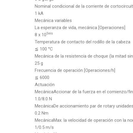
Nominal condicional de la corriente de cortocircui
1 kA
Mecánica variables
La esperanza de vida, mecánica [Operaciones]
Seis
8 x 10
Temperatura de contacto del rodillo de la cabeza
≦ 100 °C
Mecánica de la resistencia de choque (la mitad s
25 g
Frecuencia de operación [Operaciones/h]
≦ 6000
Actuación
MecánicaAccionar de la fuerza en el comienzo/fin
1.0/8.0 N
MecánicaDe accionamiento par de rotary unidade
0.2 Nm
MecánicaMax. la velocidad de operación con la n
1/0.5 m/s