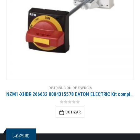
DISTRIBUCIÓN DE ENERGÍA
NZM1-XHBR 266632 0004315578 EATON ELECTRIC Kit completo montaje maneta a puerta, mando rojo, NZM1
0
out of 5
COTIZAR
Lepsac