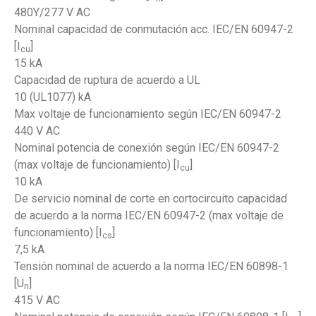
480Y/277 V AC
Nominal capacidad de conmutación acc. IEC/EN 60947-2
[I
]
cu
15 kA
Capacidad de ruptura de acuerdo a UL
10 (UL1077) kA
Max voltaje de funcionamiento según IEC/EN 60947-2
440 V AC
Nominal potencia de conexión según IEC/EN 60947-2
(max voltaje de funcionamiento) [I
]
cu
10 kA
De servicio nominal de corte en cortocircuito capacidad
de acuerdo a la norma IEC/EN 60947-2 (max voltaje de
funcionamiento) [I
]
cs
7,5 kA
Tensión nominal de acuerdo a la norma IEC/EN 60898-1
[U
]
n
415 V AC