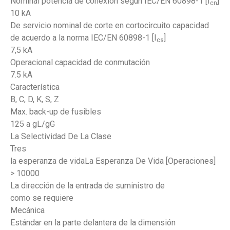
Nominal potencia de conexión según IEC/EN 60898-1 [I
]
cn
10 kA
De servicio nominal de corte en cortocircuito capacidad
de acuerdo a la norma IEC/EN 60898-1 [I
]
cs
7,5 kA
Operacional capacidad de conmutación
7.5 kA
Característica
B, C, D, K, S, Z
Max. back-up de fusibles
125 a gL/gG
La Selectividad De La Clase
Tres
la esperanza de vidaLa Esperanza De Vida [Operaciones]
> 10000
La dirección de la entrada de suministro de
como se requiere
Mecánica
Estándar en la parte delantera de la dimensión