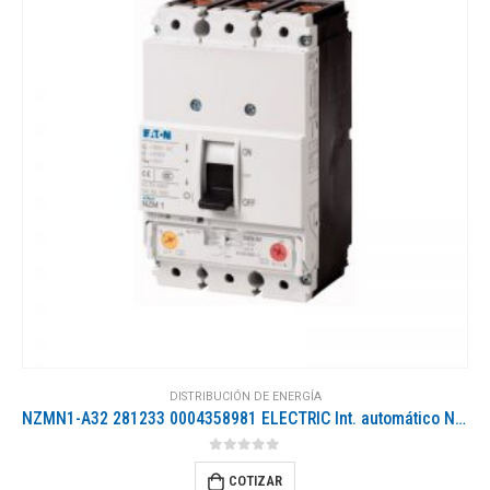
DISTRIBUCIÓN DE ENERGÍA
NZMN1-A32 281233 0004358981 ELECTRIC Int. automático NZM, 3P, 32A
0
out of 5
COTIZAR