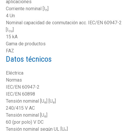
aplicaciones
Corriente nominal [I
]
n
4 Un
Nominal capacidad de conmutación acc. IEC/EN 60947-2
[I
]
cu
15 kA
Gama de productos
FAZ
Datos técnicos
Eléctrica
Normas
IEC/EN 60947-2
IEC/EN 60898
Tensión nominal [U
] [U
]
e
e
240/415 V AC
Tensión nominal [U
]
e
60 (por polo) V DC
Tensión nominal según UL [U
]
n