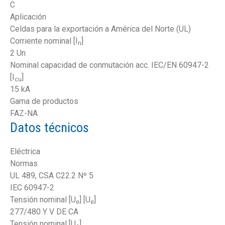
C
Aplicación
Celdas para la exportación a América del Norte (UL)
Corriente nominal [I
]
n
2 Un
Nominal capacidad de conmutación acc. IEC/EN 60947-2
[I
]
cu
15 kA
Gama de productos
FAZ-NA
Datos técnicos
Eléctrica
Normas
UL 489, CSA C22.2 Nº 5
IEC 60947-2
Tensión nominal [U
] [U
]
e
e
277/480 Y V DE CA
Tensión nominal [U
]