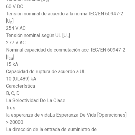
e
60 V DC
Tensión nominal de acuerdo a la norma IEC/EN 60947-2
[U
]
n
254 V AC
Tensión nominal según UL [U
]
n
277 V AC
Nominal capacidad de conmutación acc. IEC/EN 60947-2
[I
]
cu
15 kA
Capacidad de ruptura de acuerdo a UL
10 (UL489) kA
Característica
B, C, D
La Selectividad De La Clase
Tres
la esperanza de vidaLa Esperanza De Vida [Operaciones]
> 20000
La dirección de la entrada de suministro de