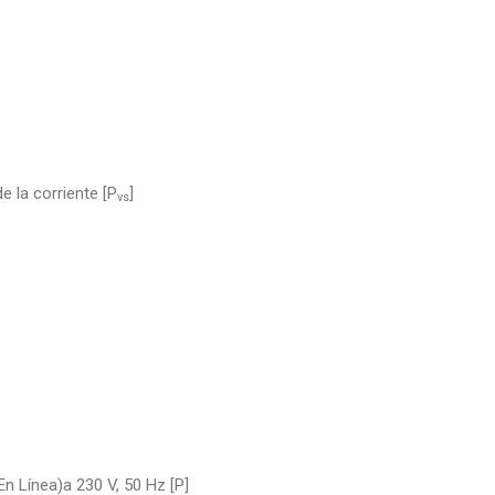
e la corriente [P
]
vs
n Línea)a 230 V, 50 Hz [P]