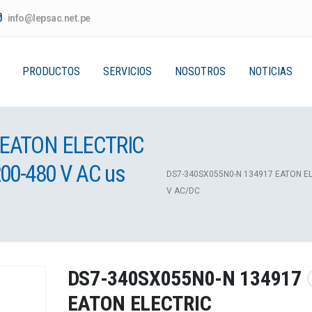
info@lepsac.net.pe
PRODUCTOS
SERVICIOS
NOSOTROS
NOTICIAS
 EATON ELECTRIC
200-480 V AC us
DS7-340SX055N0-N 134917 EATON E
V AC/DC
DS7-340SX055N0-N 134917
EATON ELECTRIC