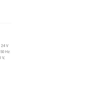
= 24 V
 50 Hz:
 V,