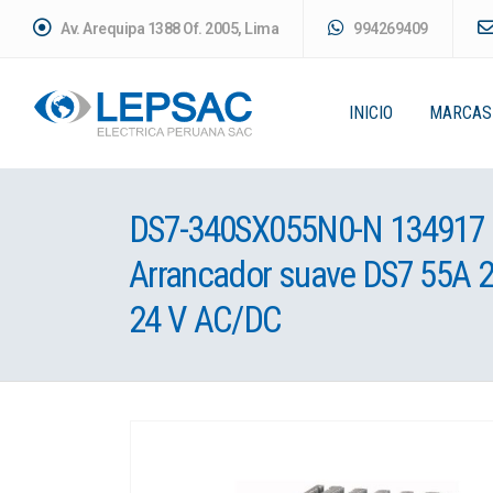
Av. Arequipa 1388 Of. 2005, Lima
994269409
INICIO
MARCAS
DS7-340SX055N0-N 134917
Arrancador suave DS7 55A 
24 V AC/DC