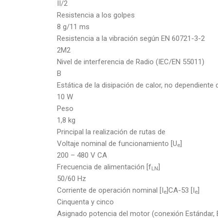
II/2
Resistencia a los golpes
8 g/11 ms
Resistencia a la vibración según EN 60721-3-2
2M2
Nivel de interferencia de Radio (IEC/EN 55011)
B
Estática de la disipación de calor, no dependiente d
10 W
Peso
1,8 kg
Principal la realización de rutas de
Voltaje nominal de funcionamiento [U
]
e
200 – 480 V CA
Frecuencia de alimentación [f
]
LN
50/60 Hz
Corriente de operación nominal [I
]CA-53 [I
]
e
e
Cinquenta y cinco
Asignado potencia del motor (conexión Estándar, E