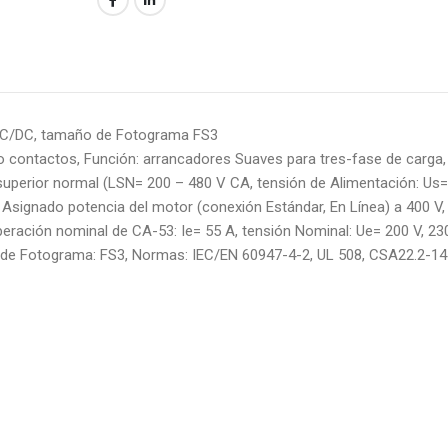
 AC/DC, tamaño de Fotograma FS3
o contactos, Función: arrancadores Suaves para tres-fase de carga,
 superior normal (LSN= 200 – 480 V CA, tensión de Alimentación: Us
Asignado potencia del motor (conexión Estándar, En Línea) a 400 V,
peración nominal de CA-53: Ie= 55 A, tensión Nominal: Ue= 200 V, 230
 de Fotograma: FS3, Normas: IEC/EN 60947-4-2, UL 508, CSA22.2-14