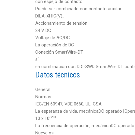
con espejo de contacto.
Puede ser combinado con contacto auxiliar
DILA-XHIC(V)..
Accionamiento de tensión
24 V DC
Voltaje de AC/DC
La operación de DC
Conexión SmartWire-DT
sí
en combinación con DDI-SWD SmartWire DT cont
Datos técnicos
General
Normas
IEC/EN 60947, VDE 0660, UL, CSA
La esperanza de vida, mecánicaDC operado [Oper
Seis
10 x 10
La frecuencia de operación, mecánicaDC operado
Nueve mil