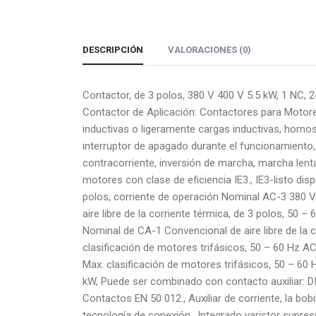
DESCRIPCIÓN
VALORACIONES (0)
Contactor, de 3 polos, 380 V 400 V 5.5 kW, 1 NC, 2
Contactor de Aplicación: Contactores para Motores
inductivas o ligeramente cargas inductivas, horno
interruptor de apagado durante el funcionamiento
contracorriente, inversión de marcha, marcha len
motores con clase de eficiencia IE3., IE3-listo dis
polos, corriente de operación Nominal AC-3 380 V
aire libre de la corriente térmica, de 3 polos, 50 –
Nominal de CA-1 Convencional de aire libre de la co
clasificación de motores trifásicos, 50 – 60 Hz AC
Max. clasificación de motores trifásicos, 50 – 60
kW, Puede ser combinado con contacto auxiliar: D
Contactos EN 50 012., Auxiliar de corriente, la bobi
tecnología de conexión., Integrado varistor supre