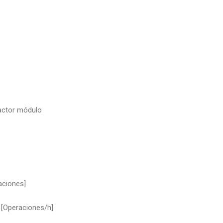
actor módulo
aciones]
 [Operaciones/h]