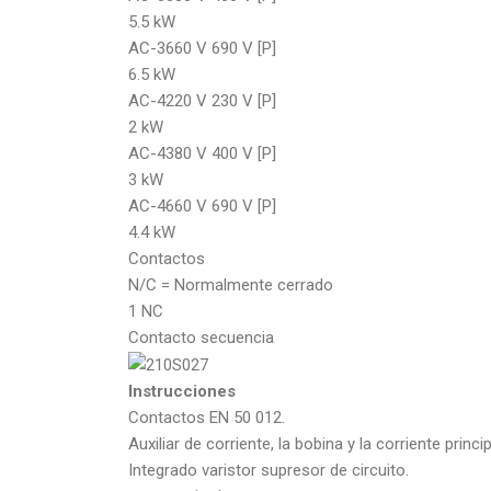
5.5 kW
AC-3660 V 690 V [P]
6.5 kW
AC-4220 V 230 V [P]
2 kW
AC-4380 V 400 V [P]
3 kW
AC-4660 V 690 V [P]
4.4 kW
Contactos
N/C = Normalmente cerrado
1 NC
Contacto secuencia
Instrucciones
Contactos EN 50 012.
Auxiliar de corriente, la bobina y la corriente prin
Integrado varistor supresor de circuito.