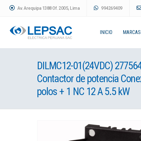
Av. Arequipa 1388 Of. 2005, Lima
994269409
INICIO
MARCAS
DILMC12-01(24VDC) 27756
Contactor de potencia Conex
polos + 1 NC 12 A 5.5 kW