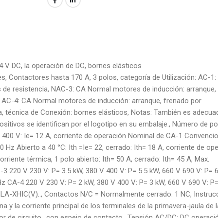
4 V DC, la operación de DC, bornes elásticos
, Contactores hasta 170 A, 3 polos, categoría de Utilización: AC-1:
s de resistencia, NAC-3: CA Normal motores de inducción: arranque,
, AC-4: CA Normal motores de inducción: arranque, frenado por
ta, técnica de Conexión: bornes elásticos, Notas: También es adecua
positivos se identifican por el logotipo en su embalaje., Número de po
 400 V: Ie= 12 A, corriente de operación Nominal de CA-1 Convencio
 60 Hz Abierto a 40 °C: Ith =Ie= 22, cerrado: Ith= 18 A, corriente de op
rriente térmica, 1 polo abierto: Ith= 50 A, cerrado: Ith= 45 A, Max.
-3 220 V 230 V: P= 3.5 kW, 380 V 400 V: P= 5.5 kW, 660 V 690 V: P= 6
 Hz CA-4 220 V 230 V: P= 2 kW, 380 V 400 V: P= 3 kW, 660 V 690 V: P=
ILA-XHIC(V).., Contactos N/C = Normalmente cerrado: 1 NC, Instruc
na y la corriente principal de los terminales de la primavera-jaula de l
sor de circuito., con espejo de contacto., Tensión AC/DC: DC operaci