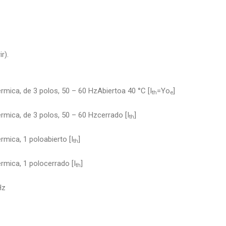
r).
érmica, de 3 polos, 50 – 60 HzAbiertoa 40 °C [I
=Yo
]
th
e
érmica, de 3 polos, 50 – 60 Hzcerrado [I
]
th
rmica, 1 poloabierto [I
]
th
érmica, 1 polocerrado [I
]
th
Hz