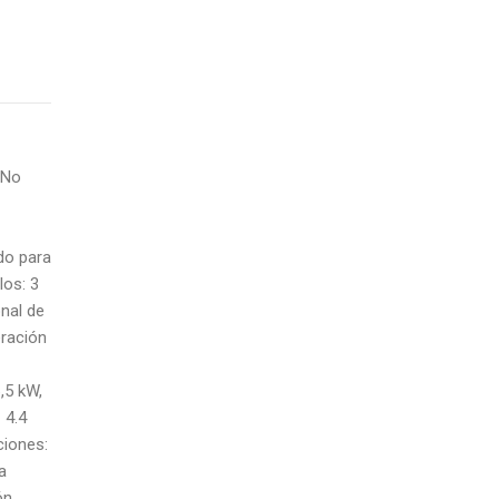
 No
do para
los: 3
nal de
eración
,5 kW,
 4.4
ciones:
a
ón