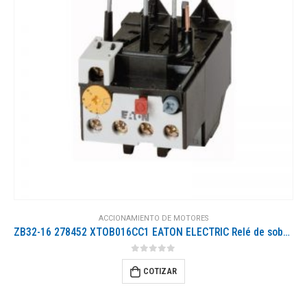
ACCIONAMIENTO DE MOTORES
ZB32-16 278452 XTOB016CC1 EATON ELECTRIC Relé de sobrecarga 10-16 A 1 NO + 1 NC Montaje directo en DILM17…..
0
out of 5
COTIZAR