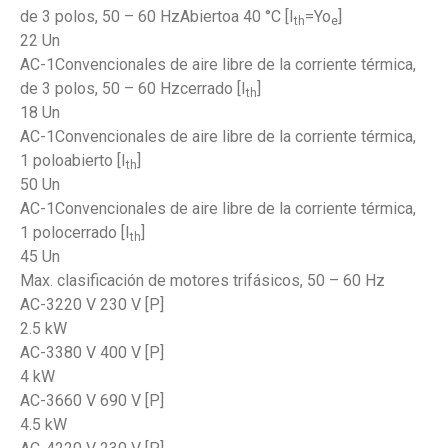
de 3 polos, 50 – 60 HzAbiertoa 40 °C [I
=Yo
]
th
e
22 Un
AC-1Convencionales de aire libre de la corriente térmica,
de 3 polos, 50 – 60 Hzcerrado [I
]
th
18 Un
AC-1Convencionales de aire libre de la corriente térmica,
1 poloabierto [I
]
th
50 Un
AC-1Convencionales de aire libre de la corriente térmica,
1 polocerrado [I
]
th
45 Un
Max. clasificación de motores trifásicos, 50 – 60 Hz
AC-3220 V 230 V [P]
2.5 kW
AC-3380 V 400 V [P]
4 kW
AC-3660 V 690 V [P]
4.5 kW