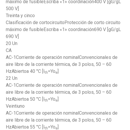
máximo de fusibleEscriba «1» coordinación400 V [gG/gL
500 V]
Treinta y cinco
Clasificación de cortocircuitoProtección de corto circuito
máximo de fusibleEscriba «1» coordinación690 V [gG/gL
690 V]
20 Un
CA
AC-1Corriente de operación nominalConvencionales de
aire libre de la corriente térmica, de 3 polos, 50 – 60
HzAbiertoa 40 °C [I
=Yo
]
th
e
22 Un
AC-1Corriente de operación nominalConvencionales de
aire libre de la corriente térmica, de 3 polos, 50 – 60
HzAbiertoa 50 °C [I
=Yo
]
th
e
Veintiuno
AC-1Corriente de operación nominalConvencionales de
aire libre de la corriente térmica, de 3 polos, 50 – 60
HzAbiertoa 55 °C [I
=Yo
]
th
e