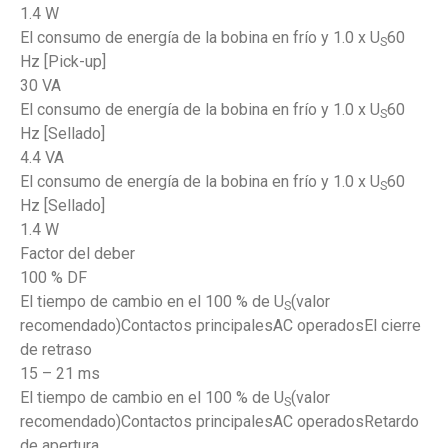
1.4 W
El consumo de energía de la bobina en frío y 1.0 x U
60
S
Hz [Pick-up]
30 VA
El consumo de energía de la bobina en frío y 1.0 x U
60
S
Hz [Sellado]
4.4 VA
El consumo de energía de la bobina en frío y 1.0 x U
60
S
Hz [Sellado]
1.4 W
Factor del deber
100 % DF
El tiempo de cambio en el 100 % de U
(valor
S
recomendado)Contactos principalesAC operadosEl cierre
de retraso
15 – 21 ms
El tiempo de cambio en el 100 % de U
(valor
S
recomendado)Contactos principalesAC operadosRetardo
de apertura