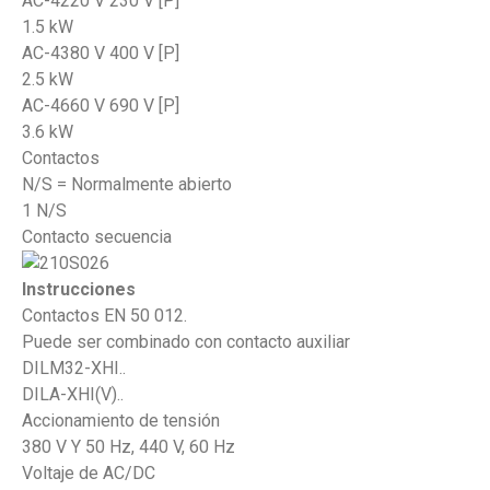
AC-4220 V 230 V [P]
1.5 kW
AC-4380 V 400 V [P]
2.5 kW
AC-4660 V 690 V [P]
3.6 kW
Contactos
N/S = Normalmente abierto
1 N/S
Contacto secuencia
Instrucciones
Contactos EN 50 012.
Puede ser combinado con contacto auxiliar
DILM32-XHI..
DILA-XHI(V)..
Accionamiento de tensión
380 V Y 50 Hz, 440 V, 60 Hz
Voltaje de AC/DC