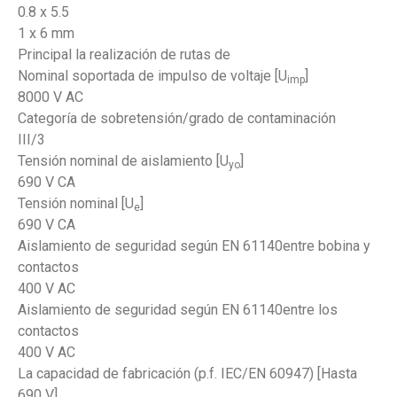
0.8 x 5.5
1 x 6 mm
Principal la realización de rutas de
Nominal soportada de impulso de voltaje [U
]
imp
8000 V AC
Categoría de sobretensión/grado de contaminación
III/3
Tensión nominal de aislamiento [U
]
yo
690 V CA
Tensión nominal [U
]
e
690 V CA
Aislamiento de seguridad según EN 61140entre bobina y
contactos
400 V AC
Aislamiento de seguridad según EN 61140entre los
contactos
400 V AC
La capacidad de fabricación (p.f. IEC/EN 60947) [Hasta
690 V]