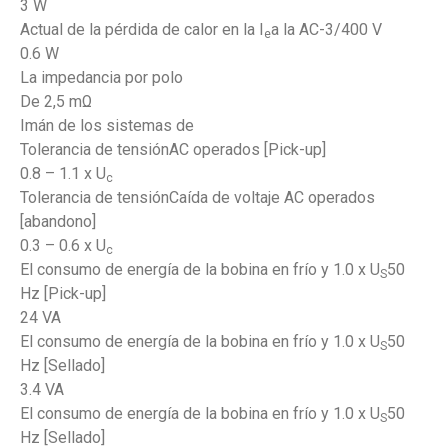
3 W
Actual de la pérdida de calor en la I
a la AC-3/400 V
e
0.6 W
La impedancia por polo
De 2,5 mΩ
Imán de los sistemas de
Tolerancia de tensiónAC operados [Pick-up]
0.8 – 1.1 x U
c
Tolerancia de tensiónCaída de voltaje AC operados
[abandono]
0.3 – 0.6 x U
c
El consumo de energía de la bobina en frío y 1.0 x U
50
S
Hz [Pick-up]
24 VA
El consumo de energía de la bobina en frío y 1.0 x U
50
S
Hz [Sellado]
3.4 VA
El consumo de energía de la bobina en frío y 1.0 x U
50
S
Hz [Sellado]