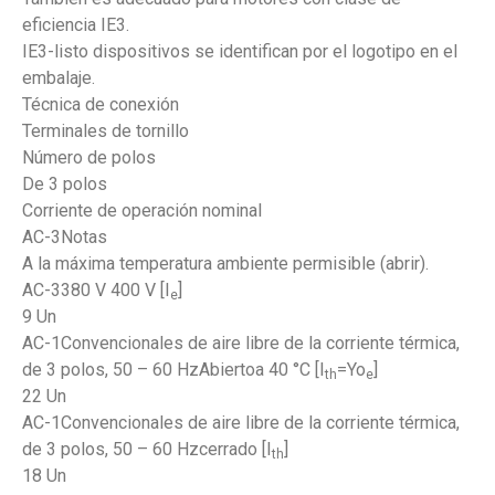
eficiencia IE3.
IE3-listo dispositivos se identifican por el logotipo en el
embalaje.
Técnica de conexión
Terminales de tornillo
Número de polos
De 3 polos
Corriente de operación nominal
AC-3Notas
A la máxima temperatura ambiente permisible (abrir).
AC-3380 V 400 V [I
]
e
9 Un
AC-1Convencionales de aire libre de la corriente térmica,
de 3 polos, 50 – 60 HzAbiertoa 40 °C [I
=Yo
]
th
e
22 Un
AC-1Convencionales de aire libre de la corriente térmica,
de 3 polos, 50 – 60 Hzcerrado [I
]
th
18 Un