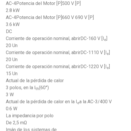
AC-4Potencia del Motor [P]500 V [P]
2.8 kW
AC-4Potencia del Motor [P]660 V 690 V [P]
3.6 kW
DC
Corriente de operación nominal, abrirDC-160 V [I
]
e
20 Un
Corriente de operación nominal, abrirDC-1110 V [I
]
e
20 Un
Corriente de operación nominal, abrirDC-1220 V [I
]
e
15 Un
Actual de la pérdida de calor
3 polos, en la I
(60°)
th
3 W
Actual de la pérdida de calor en la I
a la AC-3/400 V
e
0.6 W
La impedancia por polo
De 2,5 mΩ
Imán de los sistemas de