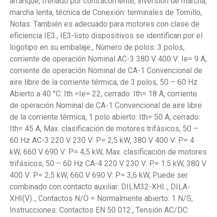
arranque, frenado por contracorriente, inversión de marcha,
marcha lenta, técnica de Conexión: terminales de Tornillo,
Notas: También es adecuado para motores con clase de
eficiencia IE3., IE3-listo dispositivos se identifican por el
logotipo en su embalaje., Número de polos: 3 polos,
corriente de operación Nominal AC-3 380 V 400 V: Ie= 9 A,
corriente de operación Nominal de CA-1 Convencional de
aire libre de la corriente térmica, de 3 polos, 50 – 60 Hz
Abierto a 40 °C: Ith =Ie= 22, cerrado: Ith= 18 A, corriente
de operación Nominal de CA-1 Convencional de aire libre
de la corriente térmica, 1 polo abierto: Ith= 50 A, cerrado:
Ith= 45 A, Max. clasificación de motores trifásicos, 50 –
60 Hz AC-3 220 V 230 V: P= 2,5 kW, 380 V 400 V: P= 4
kW, 660 V 690 V: P= 4,5 kW, Max. clasificación de motores
trifásicos, 50 – 60 Hz CA-4 220 V 230 V: P= 1.5 kW, 380 V
400 V: P= 2,5 kW, 660 V 690 V: P= 3,6 kW, Puede ser
combinado con contacto auxiliar: DILM32-XHI.., DILA-
XHI(V).., Contactos N/O = Normalmente abierto: 1 N/S,
Instrucciones: Contactos EN 50 012., Tensión AC/DC: