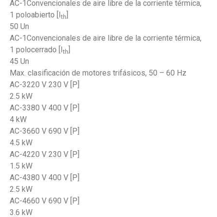
AC-1Convencionales de aire libre de la corriente térmica,
1 poloabierto [I
]
th
50 Un
AC-1Convencionales de aire libre de la corriente térmica,
1 polocerrado [I
]
th
45 Un
Max. clasificación de motores trifásicos, 50 – 60 Hz
AC-3220 V 230 V [P]
2.5 kW
AC-3380 V 400 V [P]
4 kW
AC-3660 V 690 V [P]
4.5 kW
AC-4220 V 230 V [P]
1.5 kW
AC-4380 V 400 V [P]
2.5 kW
AC-4660 V 690 V [P]
3.6 kW