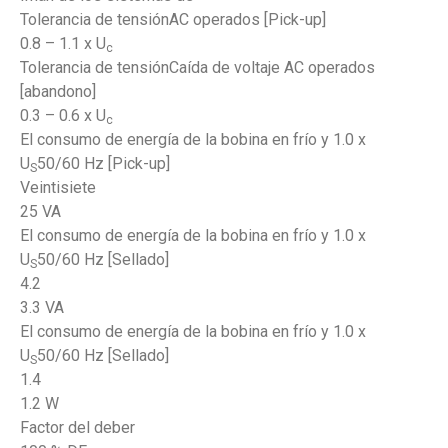
Tolerancia de tensiónAC operados [Pick-up]
0.8 – 1.1 x U
c
Tolerancia de tensiónCaída de voltaje AC operados
[abandono]
0.3 – 0.6 x U
c
El consumo de energía de la bobina en frío y 1.0 x
U
50/60 Hz [Pick-up]
S
Veintisiete
25 VA
El consumo de energía de la bobina en frío y 1.0 x
U
50/60 Hz [Sellado]
S
4.2
3.3 VA
El consumo de energía de la bobina en frío y 1.0 x
U
50/60 Hz [Sellado]
S
1.4
1.2 W
Factor del deber