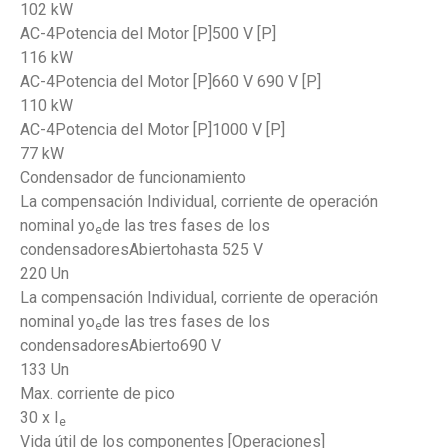
102 kW
AC-4Potencia del Motor [P]500 V [P]
116 kW
AC-4Potencia del Motor [P]660 V 690 V [P]
110 kW
AC-4Potencia del Motor [P]1000 V [P]
77 kW
Condensador de funcionamiento
La compensación Individual, corriente de operación
nominal yo
de las tres fases de los
e
condensadoresAbiertohasta 525 V
220 Un
La compensación Individual, corriente de operación
nominal yo
de las tres fases de los
e
condensadoresAbierto690 V
133 Un
Max. corriente de pico
30 x I
e
Vida útil de los componentes [Operaciones]