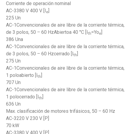
Corriente de operación nominal
AC-3380 V 400 V [I
]
e
225 Un
AC-1Convencionales de aire libre de la corriente térmica,
de 3 polos, 50 – 60 HzAbiertoa 40 °C [I
=Yo
]
th
e
386 Una
AC-1Convencionales de aire libre de la corriente térmica,
de 3 polos, 50 – 60 Hzcerrado [I
]
th
275 Un
AC-1Convencionales de aire libre de la corriente térmica,
1 poloabierto [I
]
th
707 Un
AC-1Convencionales de aire libre de la corriente térmica,
1 polocerrado [I
]
th
636 Un
Max. clasificación de motores trifásicos, 50 – 60 Hz
AC-3220 V 230 V [P]
70 kW
AC-3380 V 400 V [P]