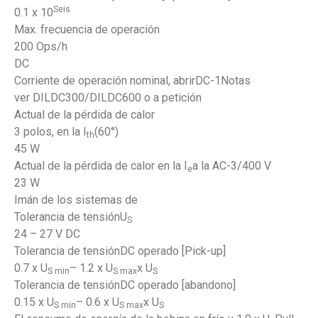
Seis
0.1 x 10
Max. frecuencia de operación
200 Ops/h
DC
Corriente de operación nominal, abrirDC-1Notas
ver DILDC300/DILDC600 o a petición
Actual de la pérdida de calor
3 polos, en la I
(60°)
th
45 W
Actual de la pérdida de calor en la I
a la AC-3/400 V
e
23 W
Imán de los sistemas de
Tolerancia de tensiónU
S
24 – 27 V DC
Tolerancia de tensiónDC operado [Pick-up]
0.7 x U
– 1.2 x U
x U
S min
S max
S
Tolerancia de tensiónDC operado [abandono]
0.15 x U
– 0.6 x U
x U
S min
S max
S