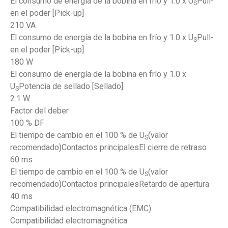
El consumo de energía de la bobina en frío y 1.0 x U
Pull-
S
en el poder [Pick-up]
210 VA
El consumo de energía de la bobina en frío y 1.0 x U
Pull-
S
en el poder [Pick-up]
180 W
El consumo de energía de la bobina en frío y 1.0 x
U
Potencia de sellado [Sellado]
S
2.1 W
Factor del deber
100 % DF
El tiempo de cambio en el 100 % de U
(valor
S
recomendado)Contactos principalesEl cierre de retraso
60 ms
El tiempo de cambio en el 100 % de U
(valor
S
recomendado)Contactos principalesRetardo de apertura
40 ms
Compatibilidad electromagnética (EMC)
Compatibilidad electromagnética