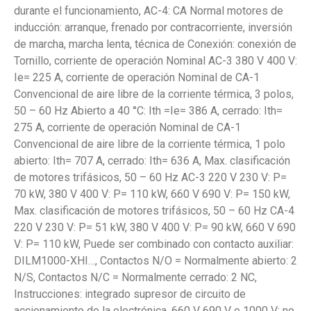
durante el funcionamiento, AC-4: CA Normal motores de
inducción: arranque, frenado por contracorriente, inversión
de marcha, marcha lenta, técnica de Conexión: conexión de
Tornillo, corriente de operación Nominal AC-3 380 V 400 V:
Ie= 225 A, corriente de operación Nominal de CA-1
Convencional de aire libre de la corriente térmica, 3 polos,
50 – 60 Hz Abierto a 40 °C: Ith =Ie= 386 A, cerrado: Ith=
275 A, corriente de operación Nominal de CA-1
Convencional de aire libre de la corriente térmica, 1 polo
abierto: Ith= 707 A, cerrado: Ith= 636 A, Max. clasificación
de motores trifásicos, 50 – 60 Hz AC-3 220 V 230 V: P=
70 kW, 380 V 400 V: P= 110 kW, 660 V 690 V: P= 150 kW,
Max. clasificación de motores trifásicos, 50 – 60 Hz CA-4
220 V 230 V: P= 51 kW, 380 V 400 V: P= 90 kW, 660 V 690
V: P= 110 kW, Puede ser combinado con contacto auxiliar:
DILM1000-XHI…, Contactos N/O = Normalmente abierto: 2
N/S, Contactos N/C = Normalmente cerrado: 2 NC,
Instrucciones: integrado supresor de circuito de
accionamiento de la electrónica, 660 V 690 V o 1000 V: no