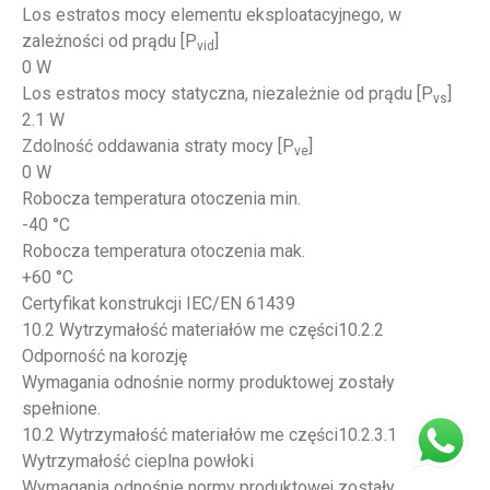
Los estratos mocy elementu eksploatacyjnego, w
zależności od prądu [P
]
vid
0 W
Los estratos mocy statyczna, niezależnie od prądu [P
]
vs
2.1 W
Zdolność oddawania straty mocy [P
]
ve
0 W
Robocza temperatura otoczenia min.
-40 °C
Robocza temperatura otoczenia mak.
+60 °C
Certyfikat konstrukcji IEC/EN 61439
10.2 Wytrzymałość materiałów me części10.2.2
Odporność na korozję
Wymagania odnośnie normy produktowej zostały
spełnione.
10.2 Wytrzymałość materiałów me części10.2.3.1
Wytrzymałość cieplna powłoki
Wymagania odnośnie normy produktowej zostały