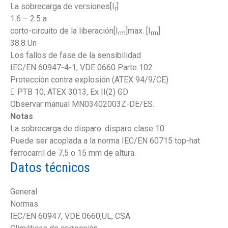
La sobrecarga de versiones
[I
]
r
1.6 – 2.5 a
corto-circuito de la liberación
[I
]max. [I
]
rm
rm
38.8 Un
Los fallos de fase de la sensibilidad
IEC/EN 60947-4-1, VDE 0660 Parte 102
Protección contra explosión (ATEX 94/9/CE)
 PTB 10, ATEX 3013, Ex II(2) GD
Observar manual MN03402003Z-DE/ES.
Notas
La sobrecarga de disparo: disparo clase 10
Puede ser acoplada a la norma IEC/EN 60715 top-hat
ferrocarril de 7,5 o 15 mm de altura.
Datos técnicos
General
Normas
IEC/EN 60947, VDE 0660,UL, CSA