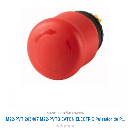
MANDO Y SEÑALIZACIÓN
M22-PVT 263467 M22-PVTQ EATON ELECTRIC Pulsador de Parada de Emergencia D 38 mm Desenclavamiento por giro
0
out of 5