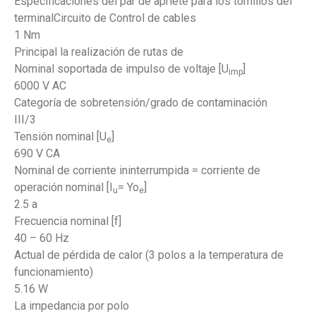
Especificaciones del par de apriete para los tornillos del
terminalCircuito de Control de cables
1 Nm
Principal la realización de rutas de
Nominal soportada de impulso de voltaje [U
]
imp
6000 V AC
Categoría de sobretensión/grado de contaminación
III/3
Tensión nominal [U
]
e
690 V CA
Nominal de corriente ininterrumpida = corriente de
operación nominal [I
= Yo
]
u
e
2.5 a
Frecuencia nominal [f]
40 – 60 Hz
Actual de pérdida de calor (3 polos a la temperatura de
funcionamiento)
5.16 W
La impedancia por polo