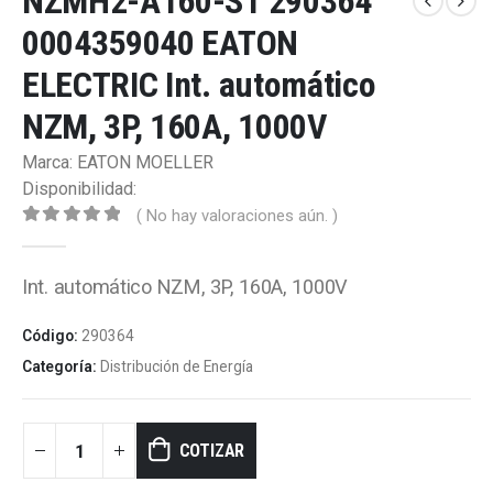
NZMH2-A160-S1 290364
0004359040 EATON
ELECTRIC Int. automático
NZM, 3P, 160A, 1000V
Marca: EATON MOELLER
Disponibilidad:
( No hay valoraciones aún. )
0
out of 5
Int. automático NZM, 3P, 160A, 1000V
Código:
290364
Categoría:
Distribución de Energía
COTIZAR