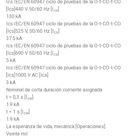
Ics IEC/EN 60947 ciclo de pruebas de la O-t-CO-t-CO
[Ics]440 V 50/60 Hz [I
]
cs
130 kA
Ics IEC/EN 60947 ciclo de pruebas de la O-t-CO-t-CO
[Ics]525 V, 50/60 Hz [I
]
cs
37.5 kA
Ics IEC/EN 60947 ciclo de pruebas de la O-t-CO-t-CO
[Ics]690 V 50/60 Hz [I
]
cs
5 kA
Ics IEC/EN 60947 ciclo de pruebas de la O-t-CO-t-CO
[Ics]1000 V AC [Ics]
3 kA
Nominal de corta duración corriente asignada
t = 0,3 s [I
]
cw
1.9 kA
t = 1 s [I
]
cw
1.9 kA
La esperanza de vida, mecánica [Operaciones]
Veinte mil