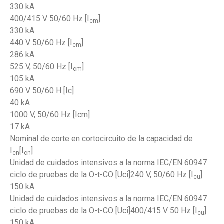
330 kA
400/415 V 50/60 Hz [I
]
cm
330 kA
440 V 50/60 Hz [I
]
cm
286 kA
525 V, 50/60 Hz [I
]
cm
105 kA
690 V 50/60 H [Ic]
40 kA
1000 V, 50/60 Hz [Icm]
17 kA
Nominal de corte en cortocircuito de la capacidad de
I
[I
]
cn
cn
Unidad de cuidados intensivos a la norma IEC/EN 60947
ciclo de pruebas de la O-t-CO [Uci]240 V, 50/60 Hz [I
]
cu
150 kA
Unidad de cuidados intensivos a la norma IEC/EN 60947
ciclo de pruebas de la O-t-CO [Uci]400/415 V 50 Hz [I
]
cu
150 kA