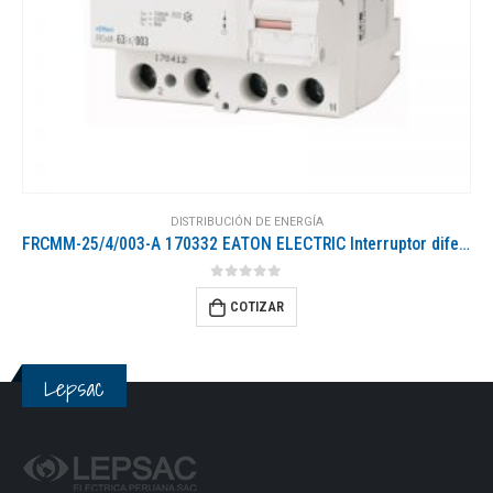
DISTRIBUCIÓN DE ENERGÍA
FRCMM-25/4/003-A 170332 EATON ELECTRIC Interruptor diferencial, 25A, 4p, 30mA, clase A
0
out of 5
COTIZAR
Lepsac