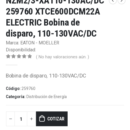
NZM2/3-XA110-130AC/DC
259760 XTCE600DCM22A
ELECTRIC Bobina de
disparo, 110-130VAC/DC
Marca: EATON - MOELLER
Disponibilidad:
( No hay valoraciones aún. )
0
out of 5
Bobina de disparo, 110-130VAC/DC
Código:
259760
Categoría:
Distribución de Energía
COTIZAR