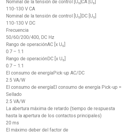
Nominal de la tensión de control [U
]CA [U
]
s
s
110-130 V CA
Nominal de la tensión de control [U
]DC [U
]
s
s
110-130 V DC
Frecuencia
50/60/200/400, DC Hz
Rango de operaciónAC [x U
]
s
0.7 – 1.1
Rango de operaciónDC [x U
]
s
0.7 – 1.1
El consumo de energíaPick-up AC/DC
2.5 VA/W
El consumo de energíaEl consumo de energía Pick-up =
Sellado
2.5 VA/W
La abertura máxima de retardo (tiempo de respuesta
hasta la apertura de los contactos principales)
20 ms
El máximo deber del factor de