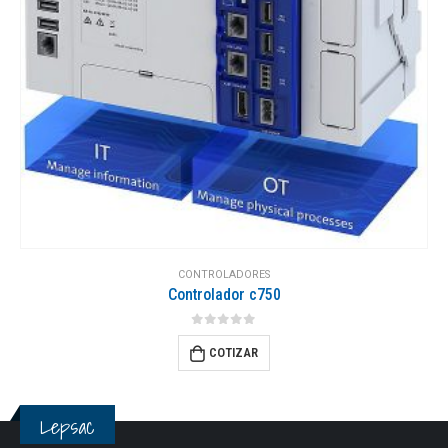
CONTROLADORES
Controlador p500
0
out of 5
COTIZAR
Lepsac