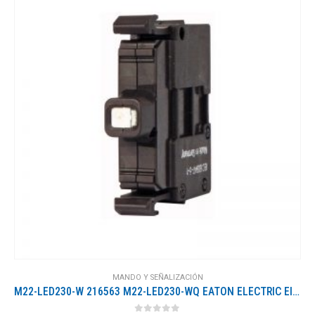
MANDO Y SEÑALIZACIÓN
M22-LED230-W 216563 M22-LED230-WQ EATON ELECTRIC Elemento LED Blanco Montaje frontal 85-264 V AC Conexión a ..