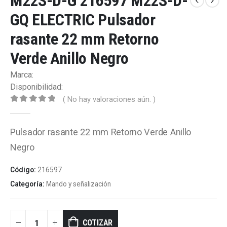
M22S-D-G 216597 M22S-D-
GQ ELECTRIC Pulsador
rasante 22 mm Retorno
Verde Anillo Negro
Marca:
Disponibilidad:
( No hay valoraciones aún. )
0
out of 5
Pulsador rasante 22 mm Retorno Verde Anillo
Negro
Código:
216597
Categoría:
Mando y señalización
COTIZAR