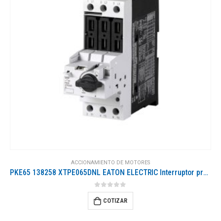
ACCIONAMIENTO DE MOTORES
PKE65 138258 XTPE065DNL EATON ELECTRIC Interruptor protector de motor electrónico 3 polos 65 A Aparato base
Z-IHK-
0
out of 5
COTIZAR