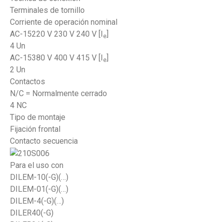
Terminales de tornillo
Corriente de operación nominal
AC-15220 V 230 V 240 V [I
]
e
4 Un
AC-15380 V 400 V 415 V [I
]
e
2 Un
Contactos
N/C = Normalmente cerrado
4 NC
Tipo de montaje
Fijación frontal
Contacto secuencia
Para el uso con
DILEM-10(-G)(…)
DILEM-01(-G)(…)
DILEM-4(-G)(…)
DILER40(-G)