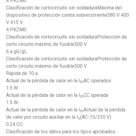
4 PKZM0
Clasificación de cortocircuito sin soldaduraMáxima del
dispositivo de protección contra sobrecorriente380 V 400
V 415 V
4 PKZM0
Clasificación de cortocircuito sin soldaduraProtección de
corto circuito máximo de fusible500 V
6 a gG/gL
Clasificación de cortocircuito sin soldaduraProtección de
corto circuito máximo de fusible500 V
Rápida de 10 a
Actual de la pérdida de calor en la I
AC operados
th
1.5 W
Actual de la pérdida de calor en la I
CC operada
th
1.5 W
Actual de la pérdida de calor en la I
Actual de la pérdida
th
de calor por circuito auxiliar en la I
(AC-15/230 V)
e
0.24 CO
Clasificación de los datos para los tipos aprobados