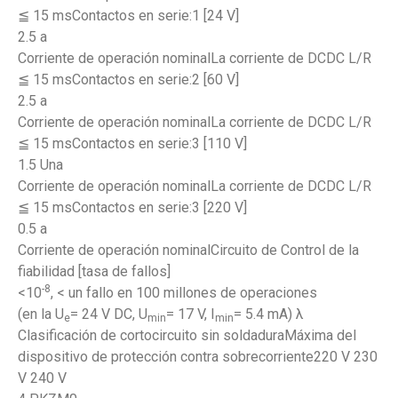
≦ 15 msContactos en serie:1 [24 V]
2.5 a
Corriente de operación nominalLa corriente de DCDC L/R
≦ 15 msContactos en serie:2 [60 V]
2.5 a
Corriente de operación nominalLa corriente de DCDC L/R
≦ 15 msContactos en serie:3 [110 V]
1.5 Una
Corriente de operación nominalLa corriente de DCDC L/R
≦ 15 msContactos en serie:3 [220 V]
0.5 a
Corriente de operación nominalCircuito de Control de la
fiabilidad [tasa de fallos]
-8
<10
, < un fallo en 100 millones de operaciones
(en la U
= 24 V DC, U
= 17 V, I
= 5.4 mA) λ
e
min
min
Clasificación de cortocircuito sin soldaduraMáxima del
dispositivo de protección contra sobrecorriente220 V 230
V 240 V