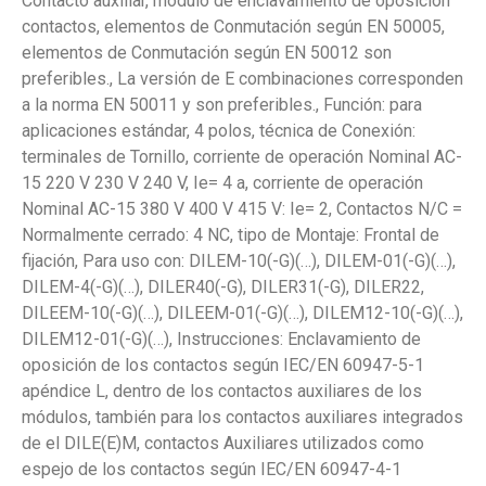
Contacto auxiliar, módulo de enclavamiento de oposición
contactos, elementos de Conmutación según EN 50005,
elementos de Conmutación según EN 50012 son
preferibles., La versión de E combinaciones corresponden
a la norma EN 50011 y son preferibles., Función: para
aplicaciones estándar, 4 polos, técnica de Conexión:
terminales de Tornillo, corriente de operación Nominal AC-
15 220 V 230 V 240 V, Ie= 4 a, corriente de operación
Nominal AC-15 380 V 400 V 415 V: Ie= 2, Contactos N/C =
Normalmente cerrado: 4 NC, tipo de Montaje: Frontal de
fijación, Para uso con: DILEM-10(-G)(…), DILEM-01(-G)(…),
DILEM-4(-G)(…), DILER40(-G), DILER31(-G), DILER22,
DILEEM-10(-G)(…), DILEEM-01(-G)(…), DILEM12-10(-G)(…),
DILEM12-01(-G)(…), Instrucciones: Enclavamiento de
oposición de los contactos según IEC/EN 60947-5-1
apéndice L, dentro de los contactos auxiliares de los
módulos, también para los contactos auxiliares integrados
de el DILE(E)M, contactos Auxiliares utilizados como
espejo de los contactos según IEC/EN 60947-4-1