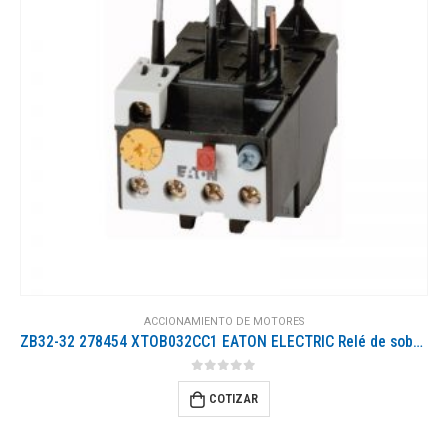
ACCIONAMIENTO DE MOTORES
ZB32-32 278454 XTOB032CC1 EATON ELECTRIC Relé de sobrecarga 24-32 A 1 NO + 1 NC Montaje directo en DILM17…..
0
out of 5
COTIZAR